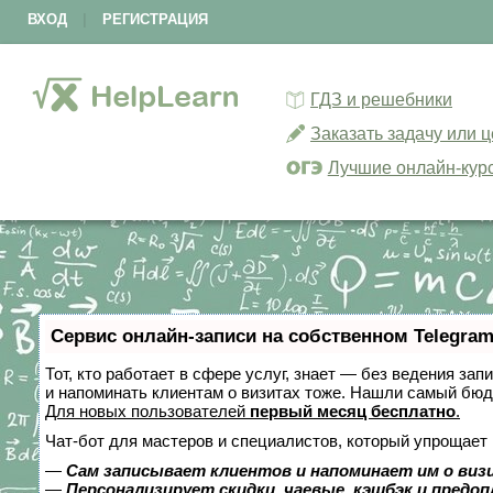
ВХОД
|
РЕГИСТРАЦИЯ
ГДЗ и решебники
Заказать задачу или 
Лучшие онлайн-кур
Сервис онлайн-записи на собственном Telegram
Тот, кто работает в сфере услуг, знает — без ведения зап
и напоминать клиентам о визитах тоже. Нашли самый бю
Для новых пользователей
первый месяц бесплатно
.
Чат-бот для мастеров и специалистов, который упрощает 
—
Сам записывает клиентов и напоминает им о виз
—
Персонализирует скидки, чаевые, кэшбэк и предо