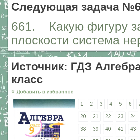
Следующая задача №6
661. Какую фигуру з
плоскости система не
Источник: ГДЗ Алгебра
класс
☆
Добавить в избранное
1
2
3
4
5
6
20
21
22
23
24
38
39
40
41
43