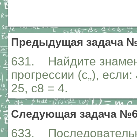
Предыдущая задача №
631. Найдите знамен
прогрессии (с„), если: 
25, с8 = 4.
Следующая задача №6
633. Последовательн