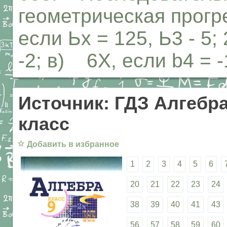
геометрическая прогр
если Ьх = 125, Ь3 - 5; 
-2; в) 6Х, если b4 = -
Источник: ГДЗ Алгебра
класс
☆
Добавить в избранное
1
2
3
4
5
6
20
21
22
23
24
38
39
40
41
43
56
57
58
59
60