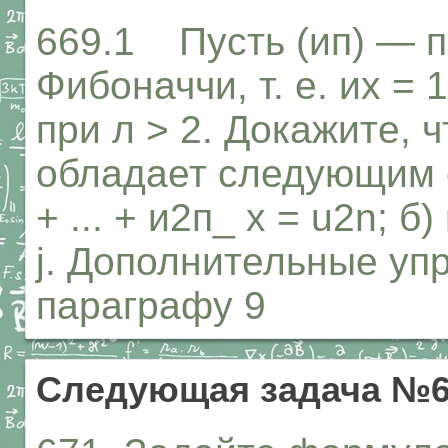
669.1 Пусть (ип) — п
Фибоначчи, т. е. их = 1
при л > 2. Докажите, 
обладает следующим с
+ ... + и2п_ х = u2n; б)
j. Дополнительные упр
параграфу 9
Следующая задача №6