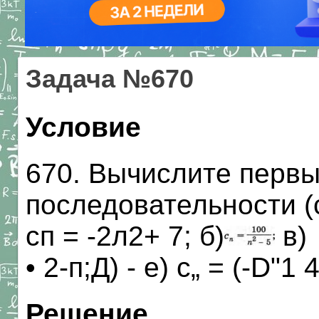
Задача №670
Условие
670. Вычислите первы
последовательности (с
сп = -2л2+ 7; б)
в) 
• 2-п;Д) - е) с„ = (-D"1 
Решение