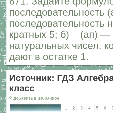
671. Задайте формуло
последовательность (а
последовательность н
кратных 5; б) (ап) —
натуральных чисел, к
дают в остатке 1.
Источник: ГДЗ Алгебра
класс
☆
Добавить в избранное
1
2
3
4
5
6