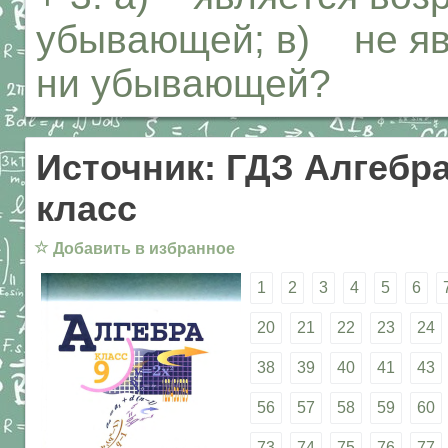
убывающей; в) не яв
ни убывающей?
Источник: ГДЗ Алгебра
класс
☆
Добавить в избранное
1
2
3
4
5
6
20
21
22
23
24
38
39
40
41
43
56
57
58
59
60
73
74
75
76
77