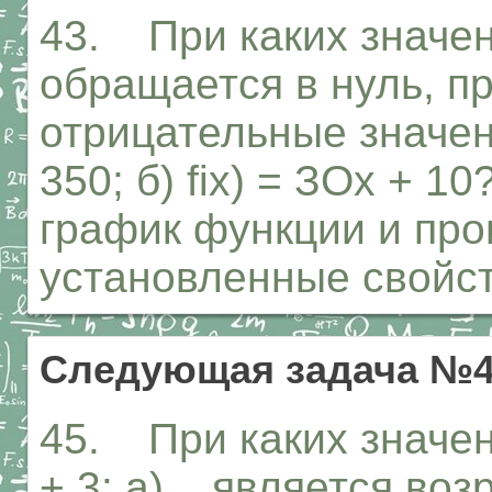
43. При каких значени
обращается в нуль, п
отрицательные значения
350; б) fix) = ЗОх + 
график функции и пр
установленные свойст
Следующая задача №
45. При каких значени
+ 3: а) является во