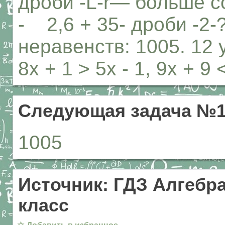
дроби -L-r— больше с
- 2,6 + 35- дроби -2
неравенств: 1005. 12 у -
8х + 1 > 5х - 1, 9х + 9 
Следующая задача №1
1005
Источник: ГДЗ Алгебра
класс
☆