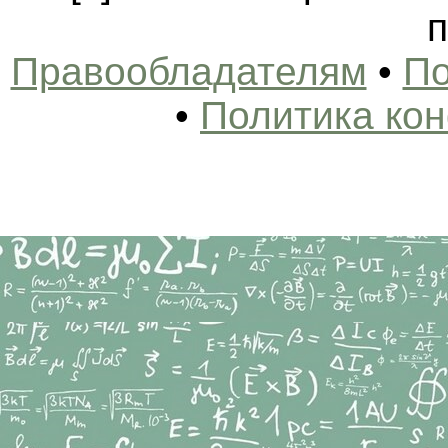
п
Правообладателям
•
По
•
Политика ко