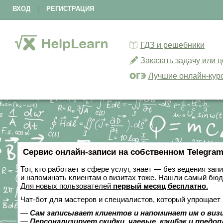
ВХОД
|
РЕГИСТРАЦИЯ
ГДЗ и решебники
Заказать задачу или 
Лучшие онлайн-кур
Сервис онлайн-записи на собственном Telegram
Тот, кто работает в сфере услуг, знает — без ведения зап
и напоминать клиентам о визитах тоже. Нашли самый бю
Для новых пользователей
первый месяц бесплатно
.
Чат-бот для мастеров и специалистов, который упрощает 
—
Сам записывает клиентов и напоминает им о виз
—
Персонализирует скидки, чаевые, кэшбэк и предо