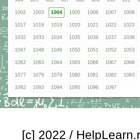
1002
1003
1004
1005
1006
1007
1008
1017
1018
1019
1020
1021
1022
1023
1032
1033
1034
1035
1036
1037
1038
1047
1048
1049
1050
1051
1052
1053
1062
1063
1064
1065
1066
1067
1068
1077
1078
1079
1080
1081
1082
1083
1092
1093
1094
1095
1096
1097
[c] 2022 / HelpLearn