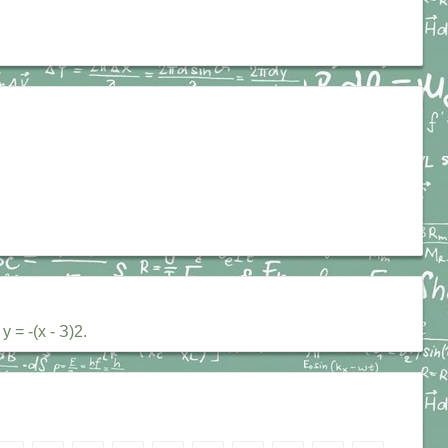
= -(х - З)2.