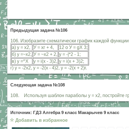
Предыдущая задача №106
106. Изобразите схематически график каждой функции
а) у = х2,
У = хг + 4,
12 о У = gX 3;
б) у =~х2,
У = ~х2 + 2,
у = -|*2 - 1;
в) у =^Х
у = i(x - З)2,
у = i(x + З)2;
г) у = -2х2, у = -2(х - 4)2, у = -2(х + 2)г.
Следующая задача №108
108. Используя шаблон параболы у = х2, постройте график 
Источник: ГДЗ Алгебра 9 класс Макарычев 9 класс
☆
Добавить в избранное