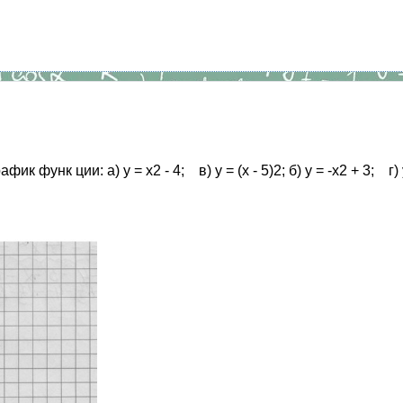
функ ции: а) у = х2 - 4; в) у = (х - 5)2; б) у = -х2 + 3; г) у