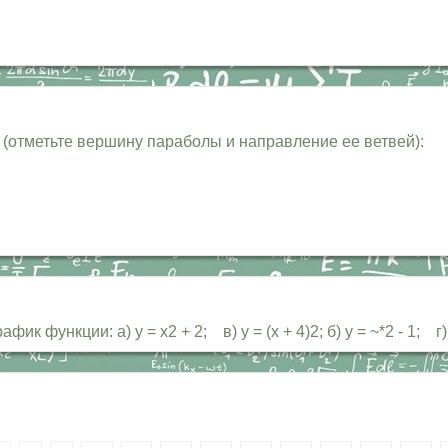
 (отметьте вершину параболы и направление ее ветвей):
функции: а) у = х2 + 2; в) у = (х + 4)2; б) у = ~*2 - 1; г) у 