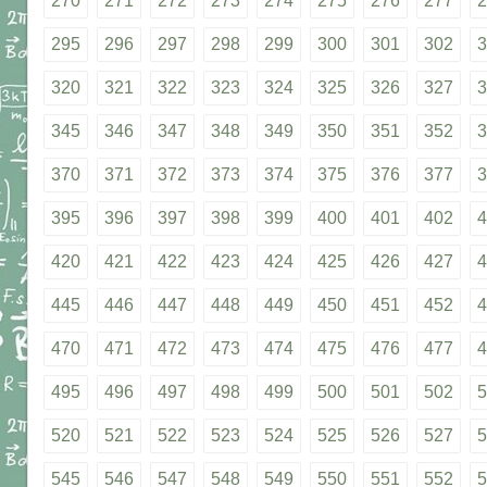
270
271
272
273
274
275
276
277
2
295
296
297
298
299
300
301
302
3
320
321
322
323
324
325
326
327
3
345
346
347
348
349
350
351
352
3
370
371
372
373
374
375
376
377
3
395
396
397
398
399
400
401
402
4
420
421
422
423
424
425
426
427
4
445
446
447
448
449
450
451
452
4
470
471
472
473
474
475
476
477
4
495
496
497
498
499
500
501
502
5
520
521
522
523
524
525
526
527
5
545
546
547
548
549
550
551
552
5