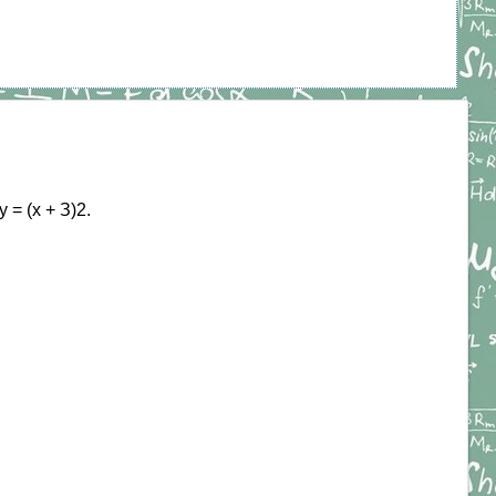
 = (х + З)2.