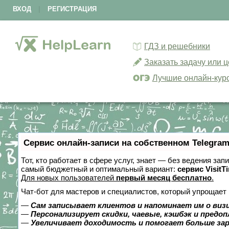
ВХОД
|
РЕГИСТРАЦИЯ
ГДЗ и решебники
Заказать задачу или 
Лучшие онлайн-кур
Сервис онлайн-записи на собственном Telegram
Тот, кто работает в сфере услуг, знает — без ведения за
самый бюджетный и оптимальный вариант:
сервис VisitT
Для новых пользователей
первый месяц бесплатно
.
Чат-бот для мастеров и специалистов, который упрощает 
—
Сам записывает клиентов и напоминает им о виз
—
Персонализирует скидки, чаевые, кэшбэк и предо
—
Увеличивает доходимость и помогает больше за