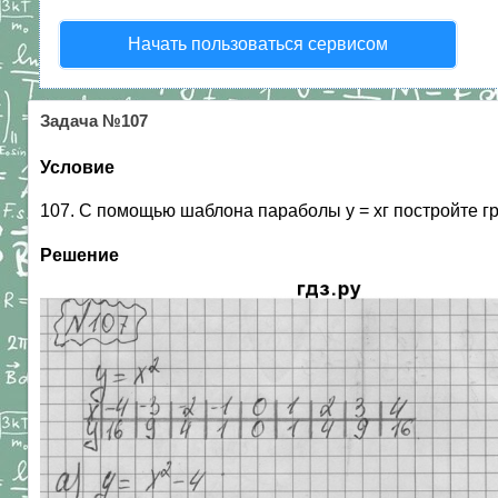
Начать пользоваться сервисом
Задача №107
Условие
107. С помощью шаблона параболы у = хг постройте график 
Решение