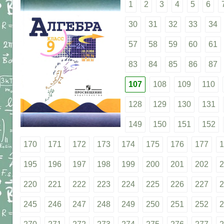
1
2
3
4
5
6
30
31
32
33
34
57
58
59
60
61
83
84
85
86
87
107
108
109
110
128
129
130
131
149
150
151
152
170
171
172
173
174
175
176
177
1
195
196
197
198
199
200
201
202
2
220
221
222
223
224
225
226
227
2
245
246
247
248
249
250
251
252
2