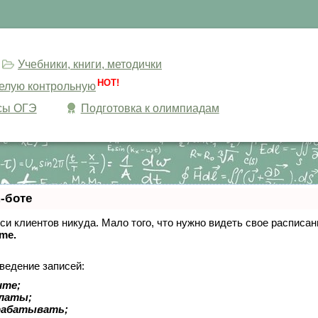
Учебники, книги, методички
HOT!
целую контрольную
сы ОГЭ
Подготовка к олимпиадам
-боте
писи клиентов никуда. Мало того, что нужно видеть свое расписа
ime.
ведение записей:
ите;
платы;
рабатывать;