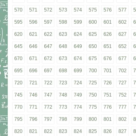
570
571
572
573
574
575
576
577
5
595
596
597
598
599
600
601
602
6
620
621
622
623
624
625
626
627
6
645
646
647
648
649
650
651
652
6
670
671
672
673
674
675
676
677
6
695
696
697
698
699
700
701
702
7
720
721
722
723
724
725
726
727
7
745
746
747
748
749
750
751
752
7
770
771
772
773
774
775
776
777
7
795
796
797
798
799
800
801
802
8
820
821
822
823
824
825
826
827
8