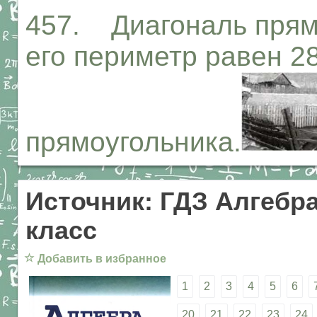
457. Диагональ прямо
его периметр равен 2
прямоугольника.
Источник: ГДЗ Алгебра
класс
☆
Добавить в избранное
1
2
3
4
5
6
20
21
22
23
24