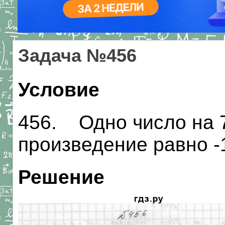
Задача №456
Условие
456. Одно число на 7
произведение равно -1
Решение