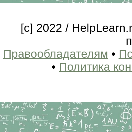
[c] 2022 / HelpLearn
п
Правообладателям
•
По
•
Политика ко