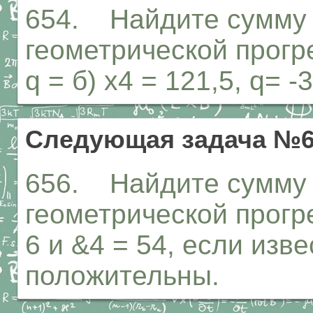
654. Найдите сумму 
геометрической прогрес
q = б) х4 = 121,5, q= -3
Следующая задача №6
656. Найдите сумму 
геометрической прогре
6 и &4 = 54, если изв
положительны.