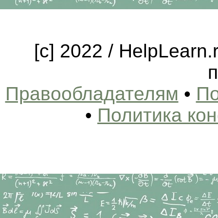
[c] 2022 / HelpLearn
п
Правообладателям
•
По
•
Политика ко