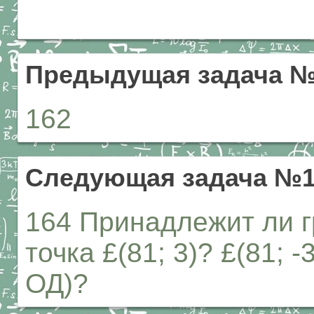
Предыдущая задача №
162
Следующая задача №1
164 Принадлежит ли г
точка £(81; 3)? £(81; -
ОД)?