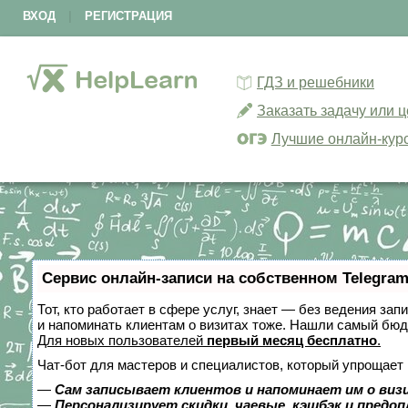
ВХОД
|
РЕГИСТРАЦИЯ
ГДЗ и решебники
Заказать задачу или 
Лучшие онлайн-кур
Сервис онлайн-записи на собственном Telegram
Тот, кто работает в сфере услуг, знает — без ведения зап
и напоминать клиентам о визитах тоже. Нашли самый бю
Для новых пользователей
первый месяц бесплатно
.
Чат-бот для мастеров и специалистов, который упрощает 
—
Сам записывает клиентов и напоминает им о виз
—
Персонализирует скидки, чаевые, кэшбэк и предо