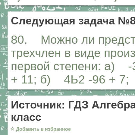
Следующая задача №
80. Можно ли предст
трехчлен в виде прои
первой степени: а) -
+ 11; б) 4Ь2 -96 + 7;
Источник: ГДЗ Алгебра
класс
☆
Добавить в избранное