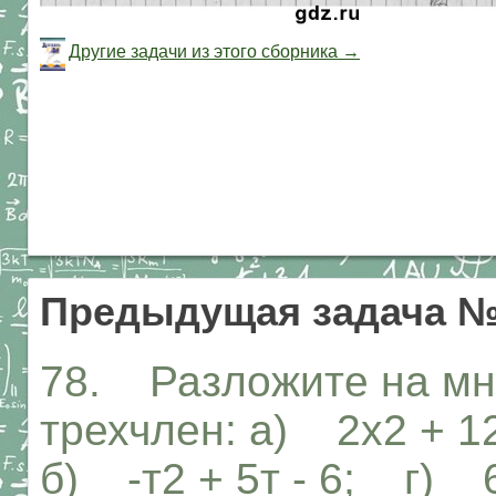
Другие задачи из этого сборника →
Предыдущая задача 
78. Разложите на мн
трехчлен: а) 2х2 + 12
б) -т2 + 5т - 6; г) 6