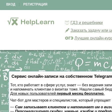
ВХОД
|
РЕГИСТРАЦИЯ
ГДЗ и решебники
Заказать задачу или 
Лучшие онлайн-кур
Сервис онлайн-записи на собственном Telegram
Тот, кто работает в сфере услуг, знает — без ведения зап
и напоминать клиентам о визитах тоже. Нашли самый бю
Для новых пользователей
первый месяц бесплатно
.
Чат-бот для мастеров и специалистов, который упрощает 
—
Сам записывает клиентов и напоминает им о виз
—
Персонализирует скидки, чаевые, кэшбэк и предо