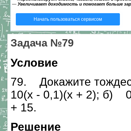
—
Увеличивает доходимость и помогает больше за
Начать пользоваться сервисом
Задача №79
Условие
79. Докажите тождест
10(х - 0,1)(х + 2); б) 0
+ 15.
Решение