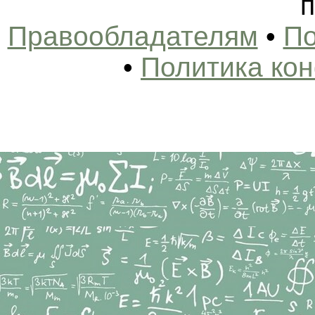
п
Правообладателям
•
По
•
Политика ко