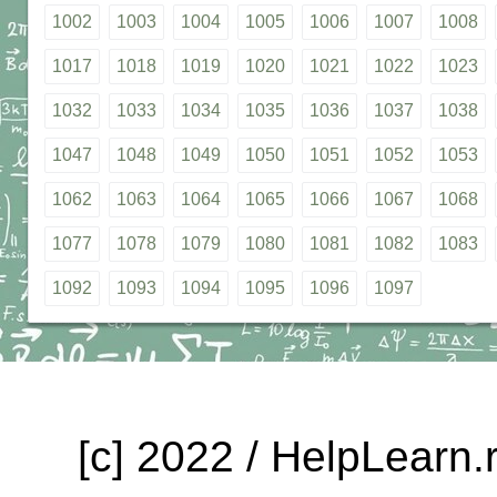
1002
1003
1004
1005
1006
1007
1008
1017
1018
1019
1020
1021
1022
1023
1032
1033
1034
1035
1036
1037
1038
1047
1048
1049
1050
1051
1052
1053
1062
1063
1064
1065
1066
1067
1068
1077
1078
1079
1080
1081
1082
1083
1092
1093
1094
1095
1096
1097
[c] 2022 / HelpLearn