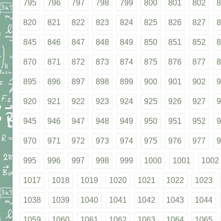
795
796
797
798
799
800
801
802
8
820
821
822
823
824
825
826
827
8
845
846
847
848
849
850
851
852
8
870
871
872
873
874
875
876
877
8
895
896
897
898
899
900
901
902
9
920
921
922
923
924
925
926
927
9
945
946
947
948
949
950
951
952
9
970
971
972
973
974
975
976
977
9
995
996
997
998
999
1000
1001
1002
1017
1018
1019
1020
1021
1022
1023
1038
1039
1040
1041
1042
1043
1044
1059
1060
1061
1062
1063
1064
1065