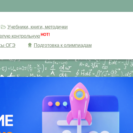
Учебники, книги, методички
HOT!
целую контрольную
сы ОГЭ
Подготовка к олимпиадам