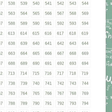
37
538
539
540
541
542
543
544
62
563
564
565
566
567
568
569
87
588
589
590
591
592
593
594
12
613
614
615
616
617
618
619
37
638
639
640
641
642
643
644
62
663
664
665
666
667
668
669
87
688
689
690
691
692
693
694
12
713
714
715
716
717
718
719
37
738
739
740
741
742
743
744
62
763
764
765
766
767
768
769
87
788
789
790
791
792
793
794