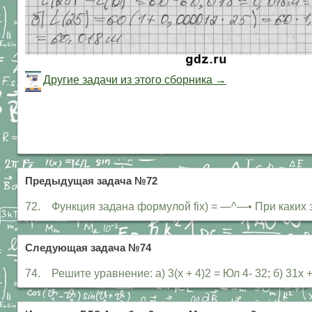
Другие задачи из этого сборника →
Предыдущая задача №72
72. Функция задана формулой fix) = —^—• При каких значени
Следующая задача №74
74. Решите уравнение: а) 3(х + 4)2 = Юл 4- 32; б) 31х + 7