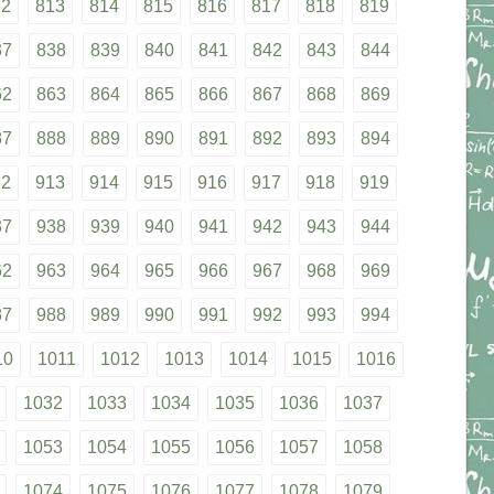
12
813
814
815
816
817
818
819
37
838
839
840
841
842
843
844
62
863
864
865
866
867
868
869
87
888
889
890
891
892
893
894
12
913
914
915
916
917
918
919
37
938
939
940
941
942
943
944
62
963
964
965
966
967
968
969
87
988
989
990
991
992
993
994
10
1011
1012
1013
1014
1015
1016
1032
1033
1034
1035
1036
1037
1053
1054
1055
1056
1057
1058
1074
1075
1076
1077
1078
1079