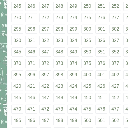
245
246
247
248
249
250
251
252
2
270
271
272
273
274
275
276
277
2
295
296
297
298
299
300
301
302
3
320
321
322
323
324
325
326
327
3
345
346
347
348
349
350
351
352
3
370
371
372
373
374
375
376
377
3
395
396
397
398
399
400
401
402
4
420
421
422
423
424
425
426
427
4
445
446
447
448
449
450
451
452
4
470
471
472
473
474
475
476
477
4
495
496
497
498
499
500
501
502
5