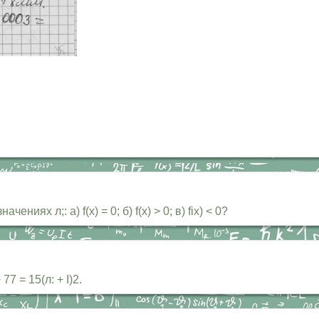
ях л;: a) f(x) = 0; б) f(x) > 0; в) fix) < 0?
7 = 15(л: + I)2.