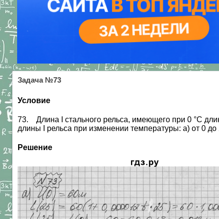
Задача №73
Условие
73. Длина I стального рельса, имеющего при 0 °С длин
длины I рельса при изменении температуры: а) от 0 до 
Решение