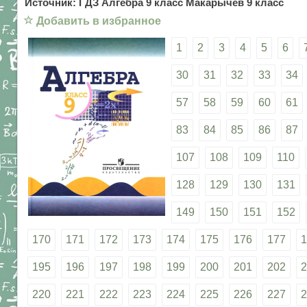
Источник: ГДЗ Алгебра 9 класс Макарычев 9 класс
☆
Добавить в избранное
1
2
3
4
5
6
30
31
32
33
34
57
58
59
60
61
83
84
85
86
87
107
108
109
110
128
129
130
131
149
150
151
152
170
171
172
173
174
175
176
177
1
195
196
197
198
199
200
201
202
2
220
221
222
223
224
225
226
227
2