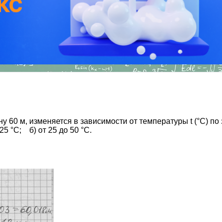
у 60 м, изменяется в зависимости от температуры t (°С) по 
25 °С; б) от 25 до 50 °С.