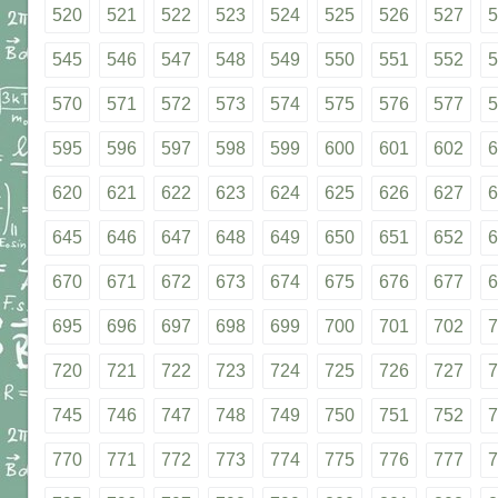
520
521
522
523
524
525
526
527
5
545
546
547
548
549
550
551
552
5
570
571
572
573
574
575
576
577
5
595
596
597
598
599
600
601
602
6
620
621
622
623
624
625
626
627
6
645
646
647
648
649
650
651
652
6
670
671
672
673
674
675
676
677
6
695
696
697
698
699
700
701
702
7
720
721
722
723
724
725
726
727
7
745
746
747
748
749
750
751
752
7
770
771
772
773
774
775
776
777
7