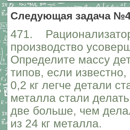
Следующая задача №4
471. Рационализатор
производство усоверш
Определите массу дет
типов, если известно,
0,2 кг легче детали ст
металла стали делать
две больше, чем дела
из 24 кг металла.