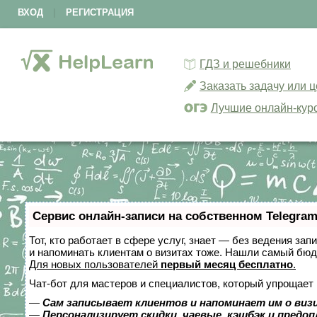
ВХОД
|
РЕГИСТРАЦИЯ
ГДЗ и решебники
Заказать задачу или 
Лучшие онлайн-кур
Сервис онлайн-записи на собственном Telegram
Тот, кто работает в сфере услуг, знает — без ведения зап
и напоминать клиентам о визитах тоже. Нашли самый бю
Для новых пользователей
первый месяц бесплатно
.
Чат-бот для мастеров и специалистов, который упрощает 
—
Сам записывает клиентов и напоминает им о виз
—
Персонализирует скидки, чаевые, кэшбэк и предо