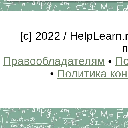
[c] 2022 / HelpLearn
п
Правообладателям
•
По
•
Политика ко