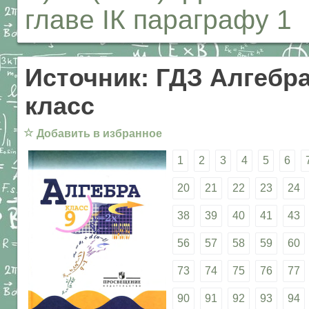
главе IК параграфу 1
Источник: ГДЗ Алгебра
класс
☆
Добавить в избранное
1
2
3
4
5
6
20
21
22
23
24
38
39
40
41
43
56
57
58
59
60
73
74
75
76
77
90
91
92
93
94