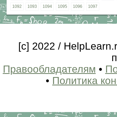
1092
1093
1094
1095
1096
1097
[c] 2022 / HelpLearn
п
Правообладателям
•
По
•
Политика ко