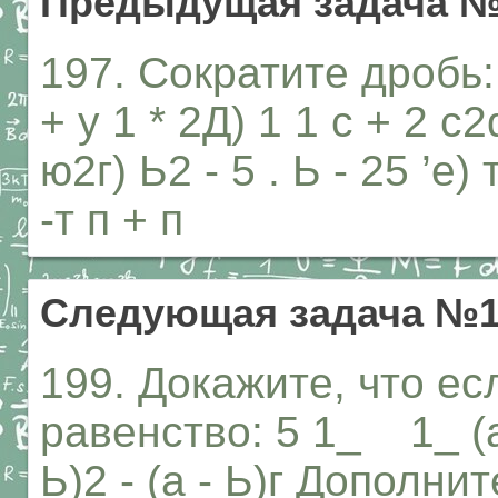
Предыдущая задача №
197. Сократите дробь: 1
+ у 1 * 2Д) 1 1 с + 2 c2
ю2г) Ь2 - 5 . Ь - 25 ’
-т п + п
Следующая задача №1
199. Докажите, что есл
равенство: 5 1_ 1_ (а 
Ь)2 - (а - Ь)г Дополн