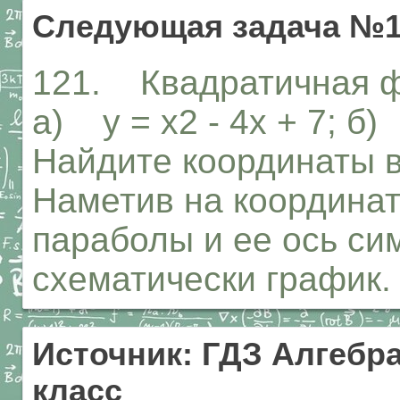
Следующая задача №1
121. Квадратичная ф
а) у = х2 - 4х + 7; б) 
Найдите координаты 
Наметив на координа
параболы и ее ось си
схематически график.
Источник: ГДЗ Алгебра
класс