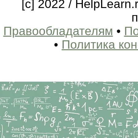
[c] 2022 / HelpLearn
п
Правообладателям
•
По
•
Политика ко