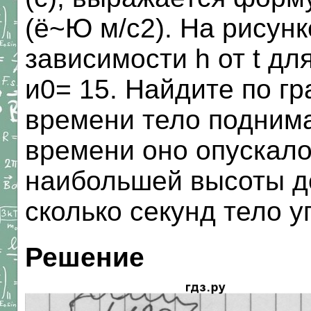
(ё~Ю м/с2). На рисунк
зависимости h от t для
и0= 15. Найдите по г
времени тело поднима
времени оно опускало
наибольшей высоты до
сколько секунд тело у
Решение