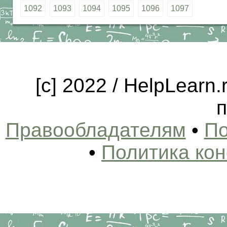
1092
1093
1094
1095
1096
1097
[c] 2022 / HelpLearn
п
Правообладателям
•
По
•
Политика ко