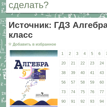
сделать?
Источник: ГДЗ Алгебра
класс
☆
Добавить в избранное
1
2
3
4
5
6
20
21
22
23
24
38
39
40
41
43
56
57
58
59
60
73
74
75
76
77
90
91
92
93
94