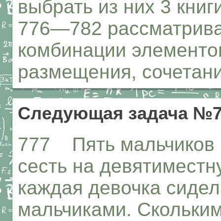
выбрать из них 3 книг
776—782 рассматрив
комбинации элементов
размещения, сочетани
Следующая задача №7
777 Пять мальчиков и
сесть на девятиместн
каждая девочка сиде
мальчиками. Скольким