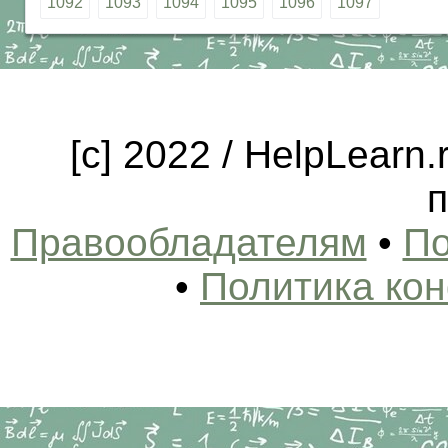
1092
1093
1094
1095
1096
1097
[c] 2022 / HelpLearn
п
Правообладателям
•
По
•
Политика ко