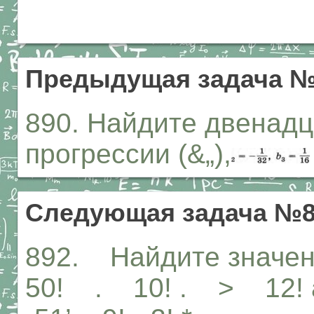
Предыдущая задача №
890. Найдите двенадц
прогрессии (&„),
Следующая задача №8
892. Найдите значен
50! . 10! . > 12! а