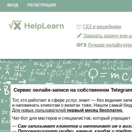
ВХОД
|
РЕГИСТРАЦИЯ
ГДЗ и решебники
Заказать задачу или 
Лучшие онлайн-кур
Сервис онлайн-записи на собственном Telegram
Тот, кто работает в сфере услуг, знает — без ведения зап
и напоминать клиентам о визитах тоже. Нашли самый бю
Для новых пользователей
первый месяц бесплатно
.
Чат-бот для мастеров и специалистов, который упрощает 
—
Сам записывает клиентов и напоминает им о виз
—
Персонализирует скидки, чаевые, кэшбэк и предо