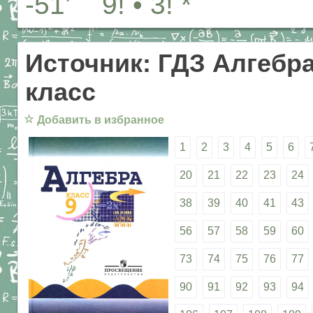
-51’ 9! • 3! *
Источник: ГДЗ Алгебра
класс
☆
Добавить в избранное
1
2
3
4
5
6
20
21
22
23
24
38
39
40
41
43
56
57
58
59
60
73
74
75
76
77
90
91
92
93
94