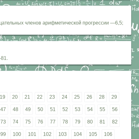
рицательных членов арифметической прогрессии —6,5;
-81.
19
20
21
22
23
24
25
26
28
29
47
48
49
50
51
52
53
54
55
56
73
74
75
76
77
78
79
80
81
82
99
100
101
102
103
104
105
106