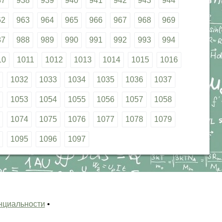
37
938
939
940
941
942
943
944
62
963
964
965
966
967
968
969
87
988
989
990
991
992
993
994
10
1011
1012
1013
1014
1015
1016
1032
1033
1034
1035
1036
1037
1053
1054
1055
1056
1057
1058
1074
1075
1076
1077
1078
1079
1095
1096
1097
нциальности
•