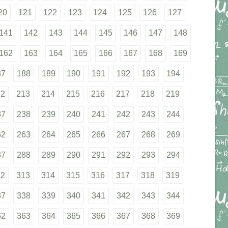
20
121
122
123
124
125
126
127
141
142
143
144
145
146
147
148
162
163
164
165
166
167
168
169
87
188
189
190
191
192
193
194
12
213
214
215
216
217
218
219
37
238
239
240
241
242
243
244
62
263
264
265
266
267
268
269
87
288
289
290
291
292
293
294
12
313
314
315
316
317
318
319
37
338
339
340
341
342
343
344
62
363
364
365
366
367
368
369