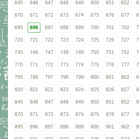
645
646
647
648
649
650
651
652
6
670
671
672
673
674
675
676
677
6
695
696
697
698
699
700
701
702
7
720
721
722
723
724
725
726
727
7
745
746
747
748
749
750
751
752
7
770
771
772
773
774
775
776
777
7
795
796
797
798
799
800
801
802
8
820
821
822
823
824
825
826
827
8
845
846
847
848
849
850
851
852
8
870
871
872
873
874
875
876
877
8
895
896
897
898
899
900
901
902
9