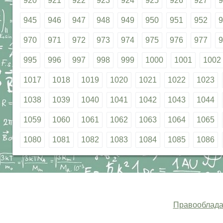
920
921
922
923
924
925
926
927
9
945
946
947
948
949
950
951
952
9
970
971
972
973
974
975
976
977
9
995
996
997
998
999
1000
1001
1002
1017
1018
1019
1020
1021
1022
1023
1038
1039
1040
1041
1042
1043
1044
1059
1060
1061
1062
1063
1064
1065
1080
1081
1082
1083
1084
1085
1086
Правооблада