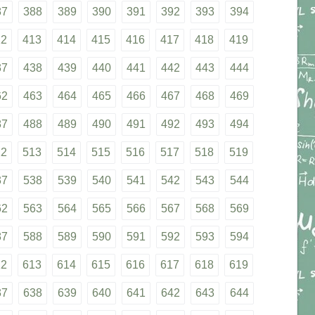
87
388
389
390
391
392
393
394
12
413
414
415
416
417
418
419
37
438
439
440
441
442
443
444
62
463
464
465
466
467
468
469
87
488
489
490
491
492
493
494
12
513
514
515
516
517
518
519
37
538
539
540
541
542
543
544
62
563
564
565
566
567
568
569
87
588
589
590
591
592
593
594
12
613
614
615
616
617
618
619
37
638
639
640
641
642
643
644