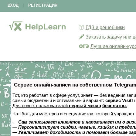
ВХОД
|
РЕГИСТРАЦИЯ
ГДЗ и решебники
Заказать задачу или 
Лучшие онлайн-кур
Сервис онлайн-записи на собственном Telegram
Тот, кто работает в сфере услуг, знает — без ведения за
самый бюджетный и оптимальный вариант:
сервис VisitT
Для новых пользователей
первый месяц бесплатно
.
Чат-бот для мастеров и специалистов, который упрощает 
—
Сам записывает клиентов и напоминает им о виз
—
Персонализирует скидки, чаевые, кэшбэк и предо
—
Увеличивает доходимость и помогает больше за