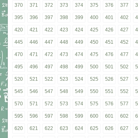
370
371
372
373
374
375
376
377
3
395
396
397
398
399
400
401
402
4
420
421
422
423
424
425
426
427
4
445
446
447
448
449
450
451
452
4
470
471
472
473
474
475
476
477
4
495
496
497
498
499
500
501
502
5
520
521
522
523
524
525
526
527
5
545
546
547
548
549
550
551
552
5
570
571
572
573
574
575
576
577
5
595
596
597
598
599
600
601
602
6
620
621
622
623
624
625
626
627
6