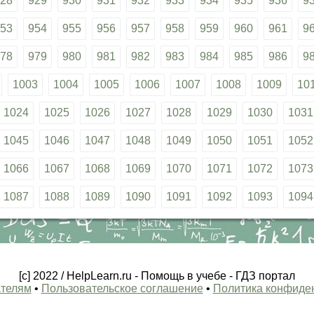
28
929
930
931
932
933
934
935
936
9
53
954
955
956
957
958
959
960
961
9
78
979
980
981
982
983
984
985
986
9
1003
1004
1005
1006
1007
1008
1009
10
1024
1025
1026
1027
1028
1029
1030
1031
1045
1046
1047
1048
1049
1050
1051
1052
1066
1067
1068
1069
1070
1071
1072
1073
1087
1088
1089
1090
1091
1092
1093
1094
[c] 2022 / HelpLearn.ru - Помощь в учебе - ГДЗ портал
телям
•
Пользовательское соглашение
•
Политика конфиде