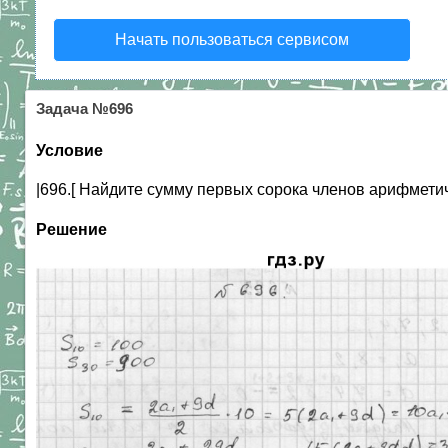
Начать пользоваться сервисом
Задача №696
Условие
|696.[ Найдите сумму первых сорока членов арифметич
Решение