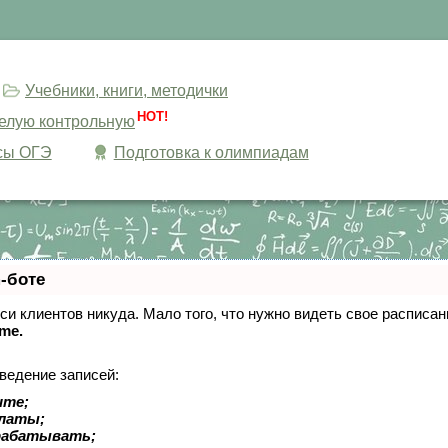
Учебники, книги, методички
HOT!
целую контрольную
сы ОГЭ
Подготовка к олимпиадам
-боте
писи клиентов никуда. Мало того, что нужно видеть свое расписа
ime.
ведение записей:
ите;
платы;
рабатывать;