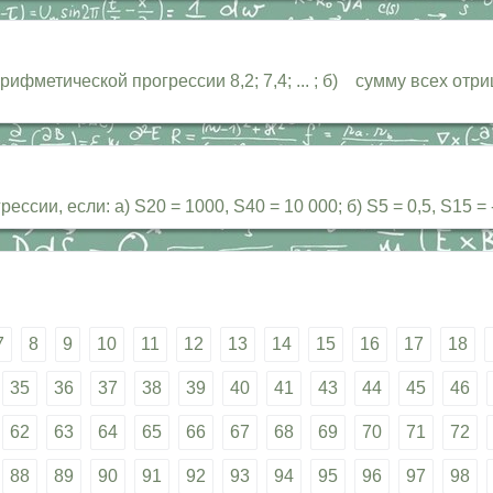
ифметической прогрессии 8,2; 7,4; ... ; б) сумму всех от
и, если: a) S20 = 1000, S40 = 10 000; б) S5 = 0,5, S15 = 
7
8
9
10
11
12
13
14
15
16
17
18
35
36
37
38
39
40
41
43
44
45
46
62
63
64
65
66
67
68
69
70
71
72
88
89
90
91
92
93
94
95
96
97
98