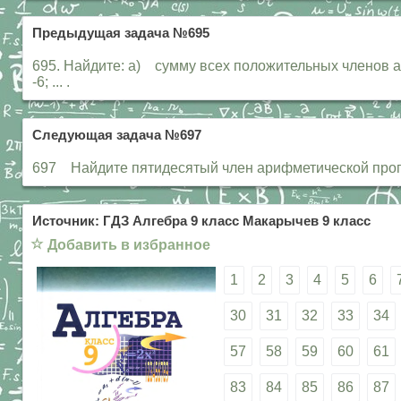
Предыдущая задача №695
695. Найдите: а) сумму всех положительных членов ар
-6; ... .
Следующая задача №697
697 Найдите пятидесятый член арифметической прогресси
Источник: ГДЗ Алгебра 9 класс Макарычев 9 класс
☆
Добавить в избранное
1
2
3
4
5
6
30
31
32
33
34
57
58
59
60
61
83
84
85
86
87