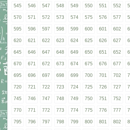
545
546
547
548
549
550
551
552
5
570
571
572
573
574
575
576
577
5
595
596
597
598
599
600
601
602
6
620
621
622
623
624
625
626
627
6
645
646
647
648
649
650
651
652
6
670
671
672
673
674
675
676
677
6
695
696
697
698
699
700
701
702
7
720
721
722
723
724
725
726
727
7
745
746
747
748
749
750
751
752
7
770
771
772
773
774
775
776
777
7
795
796
797
798
799
800
801
802
8