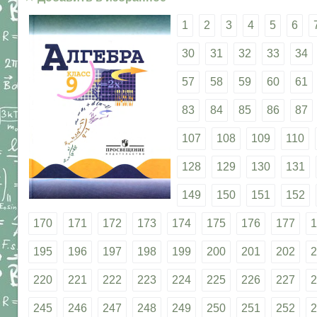
1
2
3
4
5
6
30
31
32
33
34
57
58
59
60
61
83
84
85
86
87
107
108
109
110
128
129
130
131
149
150
151
152
170
171
172
173
174
175
176
177
1
195
196
197
198
199
200
201
202
2
220
221
222
223
224
225
226
227
2
245
246
247
248
249
250
251
252
2