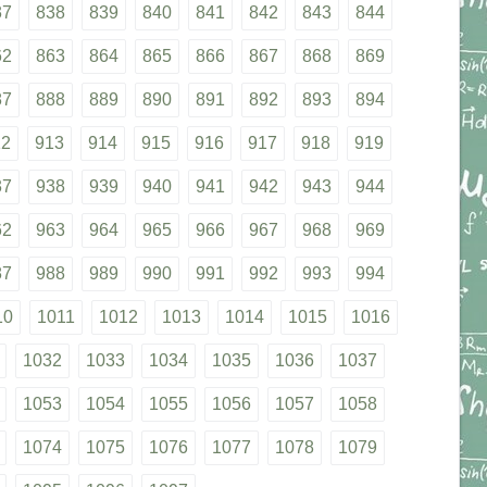
37
838
839
840
841
842
843
844
62
863
864
865
866
867
868
869
87
888
889
890
891
892
893
894
12
913
914
915
916
917
918
919
37
938
939
940
941
942
943
944
62
963
964
965
966
967
968
969
87
988
989
990
991
992
993
994
10
1011
1012
1013
1014
1015
1016
1032
1033
1034
1035
1036
1037
1053
1054
1055
1056
1057
1058
1074
1075
1076
1077
1078
1079