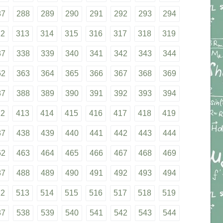
87
288
289
290
291
292
293
294
12
313
314
315
316
317
318
319
37
338
339
340
341
342
343
344
62
363
364
365
366
367
368
369
87
388
389
390
391
392
393
394
12
413
414
415
416
417
418
419
37
438
439
440
441
442
443
444
62
463
464
465
466
467
468
469
87
488
489
490
491
492
493
494
12
513
514
515
516
517
518
519
37
538
539
540
541
542
543
544