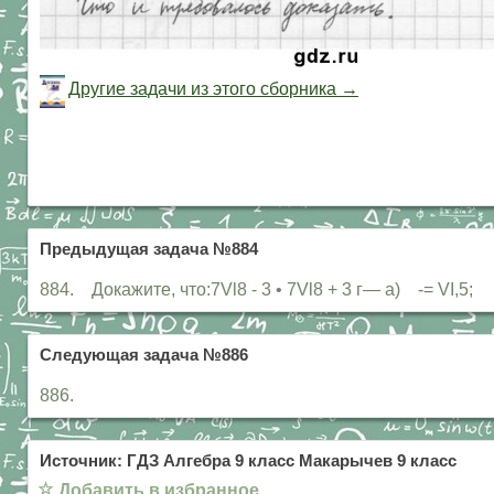
Другие задачи из этого сборника →
Предыдущая задача №884
884. Докажите, что:7Vl8 - 3 • 7Vl8 + 3 г— а) -= VI,5;
Следующая задача №886
886.
Источник: ГДЗ Алгебра 9 класс Макарычев 9 класс
☆
Добавить в избранное