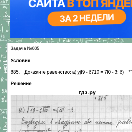
Задача №885
Условие
885. Докажите равенство: a) yjl9 - б710 = 7l0 - 3; б) *°.
Решение