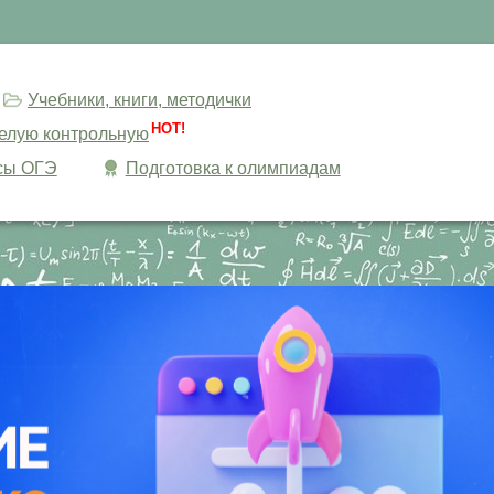
Учебники, книги, методички
HOT!
целую контрольную
сы ОГЭ
Подготовка к олимпиадам