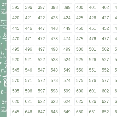
395
396
397
398
399
400
401
402
4
420
421
422
423
424
425
426
427
4
445
446
447
448
449
450
451
452
4
470
471
472
473
474
475
476
477
4
495
496
497
498
499
500
501
502
5
520
521
522
523
524
525
526
527
5
545
546
547
548
549
550
551
552
5
570
571
572
573
574
575
576
577
5
595
596
597
598
599
600
601
602
6
620
621
622
623
624
625
626
627
6
645
646
647
648
649
650
651
652
6