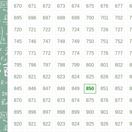
670
671
672
673
674
675
676
677
6
695
696
697
698
699
700
701
702
7
720
721
722
723
724
725
726
727
7
745
746
747
748
749
750
751
752
7
770
771
772
773
774
775
776
777
7
795
796
797
798
799
800
801
802
8
820
821
822
823
824
825
826
827
8
845
846
847
848
849
850
851
852
8
870
871
872
873
874
875
876
877
8
895
896
897
898
899
900
901
902
9
920
921
922
923
924
925
926
927
9