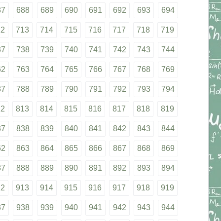
87
688
689
690
691
692
693
694
12
713
714
715
716
717
718
719
37
738
739
740
741
742
743
744
62
763
764
765
766
767
768
769
87
788
789
790
791
792
793
794
12
813
814
815
816
817
818
819
37
838
839
840
841
842
843
844
62
863
864
865
866
867
868
869
87
888
889
890
891
892
893
894
12
913
914
915
916
917
918
919
37
938
939
940
941
942
943
944