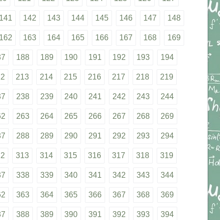
141
142
143
144
145
146
147
148
162
163
164
165
166
167
168
169
87
188
189
190
191
192
193
194
12
213
214
215
216
217
218
219
37
238
239
240
241
242
243
244
62
263
264
265
266
267
268
269
87
288
289
290
291
292
293
294
12
313
314
315
316
317
318
319
37
338
339
340
341
342
343
344
62
363
364
365
366
367
368
369
87
388
389
390
391
392
393
394