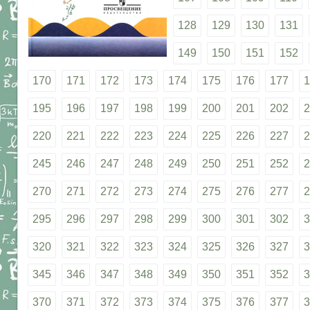
128
129
130
131
149
150
151
152
170
171
172
173
174
175
176
177
1
195
196
197
198
199
200
201
202
2
220
221
222
223
224
225
226
227
2
245
246
247
248
249
250
251
252
2
270
271
272
273
274
275
276
277
2
295
296
297
298
299
300
301
302
3
320
321
322
323
324
325
326
327
3
345
346
347
348
349
350
351
352
3
370
371
372
373
374
375
376
377
3