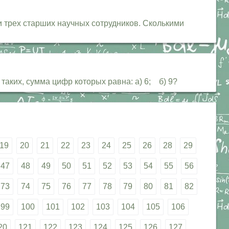
и трех старших научных сотрудников. Сколькими
 таких, сумма цифр которых равна: а) 6; б) 9?
19
20
21
22
23
24
25
26
28
29
47
48
49
50
51
52
53
54
55
56
73
74
75
76
77
78
79
80
81
82
99
100
101
102
103
104
105
106
20
121
122
123
124
125
126
127