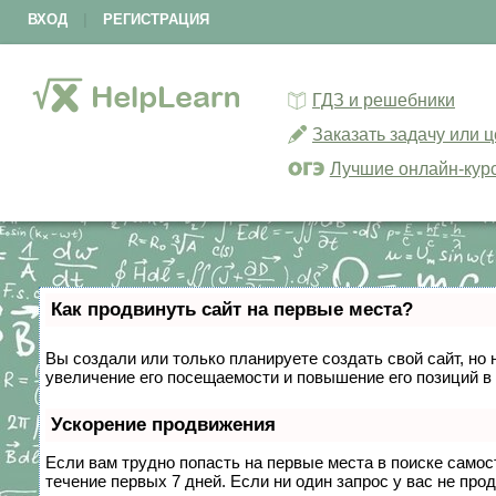
ВХОД
|
РЕГИСТРАЦИЯ
ГДЗ и решебники
Заказать задачу или 
Лучшие онлайн-кур
Как продвинуть сайт на первые места?
Вы создали или только планируете создать свой сайт, но 
увеличение его посещаемости и повышение его позиций в
Ускорение продвижения
Если вам трудно попасть на первые места в поиске само
течение первых 7 дней. Если ни один запрос у вас не прод