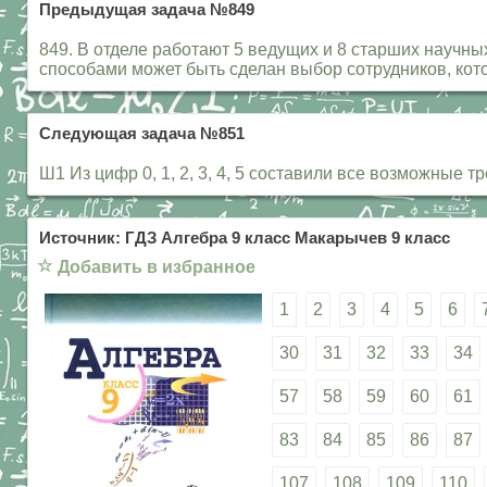
Предыдущая задача №849
849. В отделе работают 5 ведущих и 8 старших научны
способами может быть сделан выбор сотрудников, кот
Следующая задача №851
Ш1 Из цифр 0, 1, 2, 3, 4, 5 составили все возможные 
Источник: ГДЗ Алгебра 9 класс Макарычев 9 класс
☆
Добавить в избранное
1
2
3
4
5
6
30
31
32
33
34
57
58
59
60
61
83
84
85
86
87
107
108
109
110