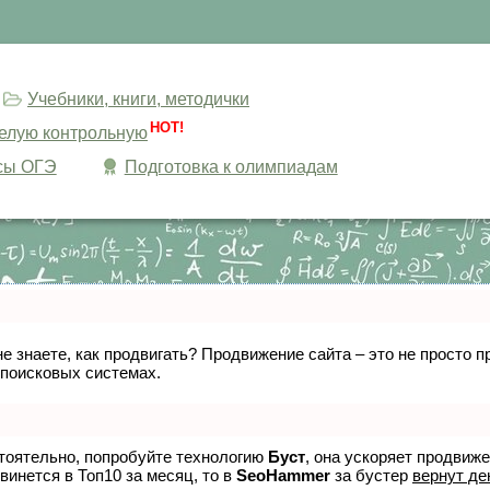
Учебники, книги, методички
HOT!
целую контрольную
сы ОГЭ
Подготовка к олимпиадам
не знаете, как продвигать? Продвижение сайта – это не просто
 поисковых системах.
стоятельно, попробуйте технологию
Буст
, она ускоряет продвиж
винется в Топ10 за месяц, то в
SeoHammer
за бустер
вернут де