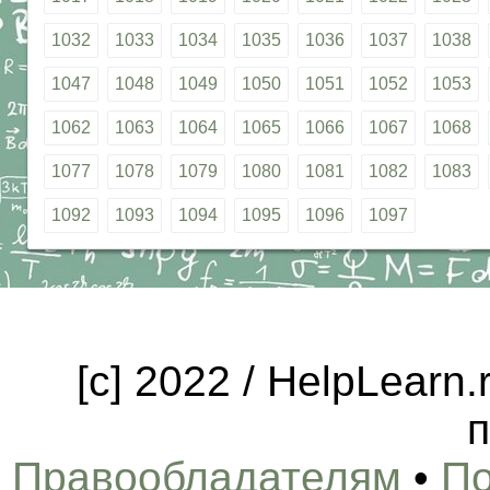
1032
1033
1034
1035
1036
1037
1038
1047
1048
1049
1050
1051
1052
1053
1062
1063
1064
1065
1066
1067
1068
1077
1078
1079
1080
1081
1082
1083
1092
1093
1094
1095
1096
1097
[c] 2022 / HelpLearn
п
Правообладателям
•
По