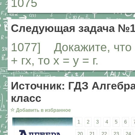
1075
Следующая задача №1
1077] Докажите, что е
+ гх, то х = у = г.
Источник: ГДЗ Алгебра
класс
☆
Добавить в избранное
1
2
3
4
5
6
20
21
22
23
24