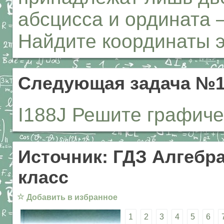
абсцисса и ордината 
Найдите координаты эт
Следующая задача №1
I188J Решите графиче
Источник: ГДЗ Алгебра
класс
☆
Добавить в избранное
1
2
3
4
5
6