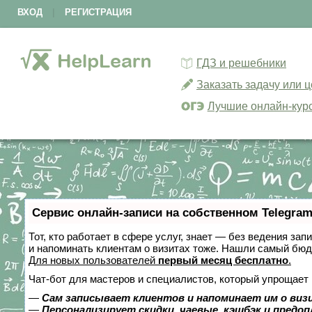
ВХОД
|
РЕГИСТРАЦИЯ
ГДЗ и решебники
Заказать задачу или 
Лучшие онлайн-кур
Сервис онлайн-записи на собственном Telegram
Тот, кто работает в сфере услуг, знает — без ведения зап
и напоминать клиентам о визитах тоже. Нашли самый бю
Для новых пользователей
первый месяц бесплатно
.
Чат-бот для мастеров и специалистов, который упрощает 
—
Сам записывает клиентов и напоминает им о виз
—
Персонализирует скидки, чаевые, кэшбэк и предо