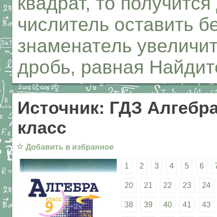
квадрат, то получится
числитель оставить б
знаменатель увеличить
дробь, равная Найдит
Источник: ГДЗ Алгебра
класс
☆
Добавить в избранное
1
2
3
4
5
6
20
21
22
23
24
38
39
40
41
43