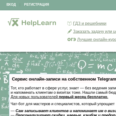
ВХОД
|
РЕГИСТРАЦИЯ
ГДЗ и решебники
Заказать задачу или 
Лучшие онлайн-кур
Сервис онлайн-записи на собственном Telegram
Тот, кто работает в сфере услуг, знает — без ведения зап
и напоминать клиентам о визитах тоже. Нашли самый бю
Для новых пользователей
первый месяц бесплатно
.
Чат-бот для мастеров и специалистов, который упрощает 
—
Сам записывает клиентов и напоминает им о виз
—
Персонализирует скидки, чаевые, кэшбэк и предо