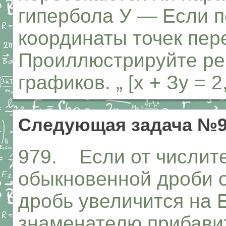
гипербола У — Если п
координаты точек пер
Проиллюстрируйте р
графиков. „ [х + Зу = 2
Следующая задача №9
979. Если от числит
обыкновенной дроби о
дробь увеличится на 
знаменателю прибавит