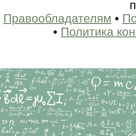
п
Правообладателям
•
По
•
Политика ко