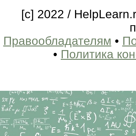
[c] 2022 / HelpLearn
п
Правообладателям
•
По
•
Политика ко