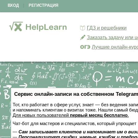
ВХОД
|
РЕГИСТРАЦИЯ
ГДЗ и решебники
Заказать задачу или 
Лучшие онлайн-кур
Сервис онлайн-записи на собственном Telegram
Тот, кто работает в сфере услуг, знает — без ведения зап
и напоминать клиентам о визитах тоже. Нашли самый бю
Для новых пользователей
первый месяц бесплатно
.
Чат-бот для мастеров и специалистов, который упрощает 
—
Сам записывает клиентов и напоминает им о виз
—
Персонализирует скидки, чаевые, кэшбэк и предо