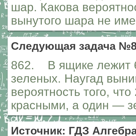
шар. Какова вероятнос
вынутого шара не им
Следующая задача №8
862. В ящике лежит 
зеленых. Наугад выни
вероятность того, что
красными, а один — 
Источник: ГДЗ Алгебра