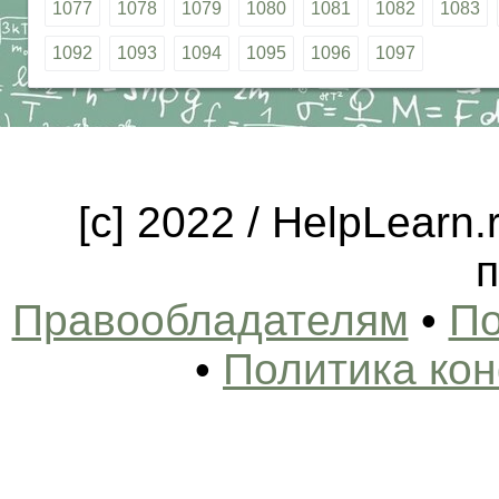
1077
1078
1079
1080
1081
1082
1083
1092
1093
1094
1095
1096
1097
[c] 2022 / HelpLearn
п
Правообладателям
•
По
•
Политика ко