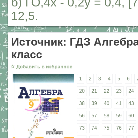
б) ГО,4х - 0,2у = 0,4, 
12,5.
Источник: ГДЗ Алгебра
класс
☆
Добавить в избранное
1
2
3
4
5
6
20
21
22
23
24
38
39
40
41
43
56
57
58
59
60
73
74
75
76
77