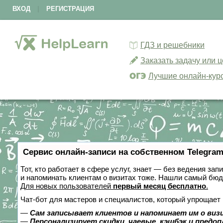
ВХОД
|
РЕГИСТРАЦИЯ
ГДЗ и решебники
Заказать задачу или 
Лучшие онлайн-кур
Сервис онлайн-записи на собственном Telegram
Тот, кто работает в сфере услуг, знает — без ведения зап
и напоминать клиентам о визитах тоже. Нашли самый бю
Для новых пользователей
первый месяц бесплатно
.
Чат-бот для мастеров и специалистов, который упрощает 
—
Сам записывает клиентов и напоминает им о виз
—
Персонализирует скидки, чаевые, кэшбэк и предо