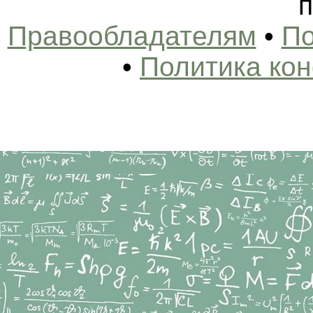
п
Правообладателям
•
По
•
Политика ко