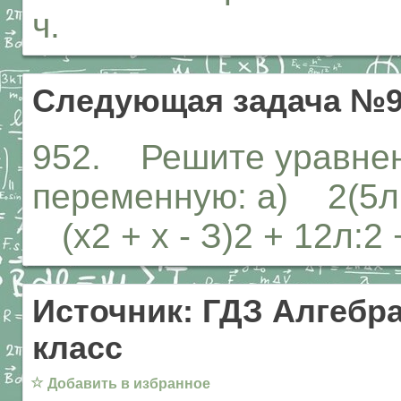
ч.
Следующая задача №9
952. Решите уравнен
переменную: а) 2(5л: -
(х2 + х - З)2 + 12л:2 +
Источник: ГДЗ Алгебра
класс
☆
Добавить в избранное