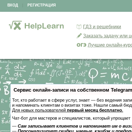
ВХОД
|
РЕГИСТРАЦИЯ
ГДЗ и решебники
Заказать задачу или 
Лучшие онлайн-кур
Сервис онлайн-записи на собственном Telegram
Тот, кто работает в сфере услуг, знает — без ведения зап
и напоминать клиентам о визитах тоже. Нашли самый бю
Для новых пользователей
первый месяц бесплатно
.
Чат-бот для мастеров и специалистов, который упрощает 
—
Сам записывает клиентов и напоминает им о виз
—
Персонализирует скидки, чаевые, кэшбэк и предо