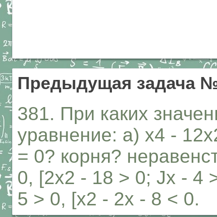
Предыдущая задача №
381. При каких значен
уравнение: а) х4 - 12х2
= 0? корня? неравенств 
0, [2х2 - 18 > 0; Jx - 4 
5 > 0, [х2 - 2х - 8 < 0.