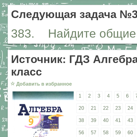
Следующая задача №3
383. Найдите общие р
Источник: ГДЗ Алгебра
класс
☆
Добавить в избранное
1
2
3
4
5
6
20
21
22
23
24
38
39
40
41
43
56
57
58
59
60