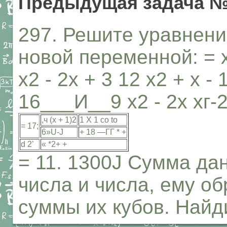
Предыдущая задача №
297. Решите уравнени
новой переменной: = х2
х2 - 2х + 3 12 х2 + х -
16___И__9 х2 - 2х хг-2х
,ч (х + 1)2
1 X 1 со to
= 17;
6»U-J
+ 18 —ГГ * +
d 2’
« *2+ +
= 11. 1300J Сумма да
числа и числа, ему об
суммы их кубов. Найди