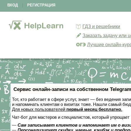
ВХОД
|
РЕГИСТРАЦИЯ
ГДЗ и решебники
Заказать задачу или 
Лучшие онлайн-кур
Сервис онлайн-записи на собственном Telegram
Тот, кто работает в сфере услуг, знает — без ведения зап
и напоминать клиентам о визитах тоже. Нашли самый бю
Для новых пользователей
первый месяц бесплатно
.
Чат-бот для мастеров и специалистов, который упрощает 
—
Сам записывает клиентов и напоминает им о виз
—
Персонализирует скидки, чаевые, кэшбэк и предо