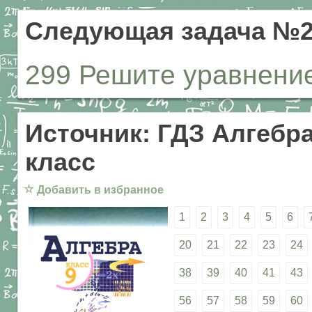
Следующая задача №2
299 Решите уравнение:
Источник: ГДЗ Алгебра
класс
☆
Добавить в избранное
1
2
3
4
5
6
20
21
22
23
24
38
39
40
41
43
56
57
58
59
60