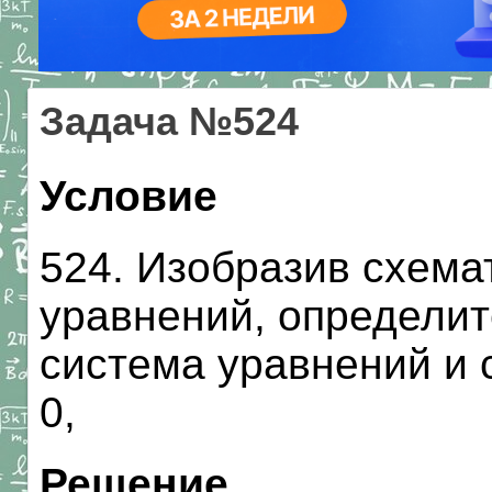
Задача №524
Условие
524. Изобразив схема
уравнений, определит
система уравнений и ск
0,
Решение