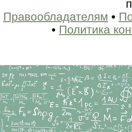
п
Правообладателям
•
По
•
Политика ко