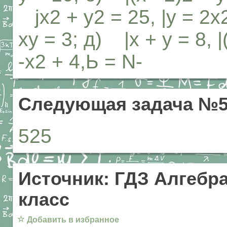
jx2 + у2 = 25, |у = 2х2
ху = 3; д) |х + у = 8, 
-х2 + 4,Ь = N-
Следующая задача №5
525
Источник: ГДЗ Алгебра
класс
☆
Добавить в избранное