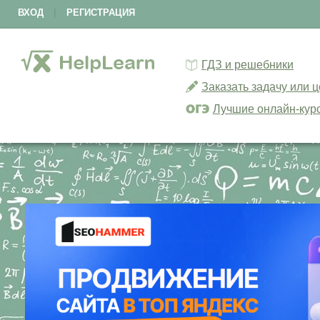
ВХОД
|
РЕГИСТРАЦИЯ
ГДЗ и решебники
Заказать задачу или 
Лучшие онлайн-кур