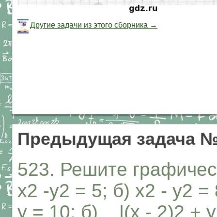
Другие задачи из этого сборника →
Предыдущая задача №
523. Решите графичес
х2 -у2 = 5; б) х2 - у2 =
у = 10; б) |(х - 2)2 + у2