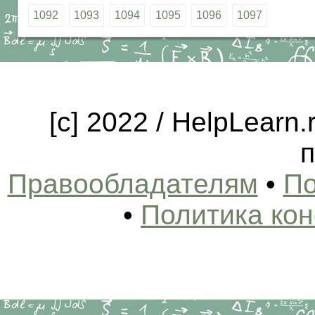
1092
1093
1094
1095
1096
1097
[c] 2022 / HelpLearn
п
Правообладателям
•
По
•
Политика ко