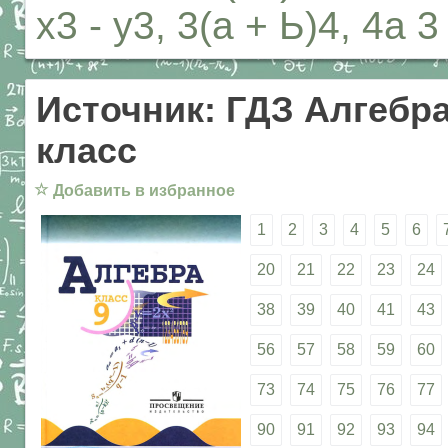
х3 - у3, 3(а + Ь)4, 4а 3
Источник: ГДЗ Алгебра
класс
☆
Добавить в избранное
1
2
3
4
5
6
20
21
22
23
24
38
39
40
41
43
56
57
58
59
60
73
74
75
76
77
90
91
92
93
94