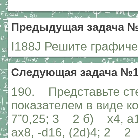
Предыдущая задача №
I188J Решите графиче
Следующая задача №1
190. Представьте ст
показателем в виде ко
7”0,25; 3 2 б) х4, а1’
ах8, -d16, (2d)4; 2