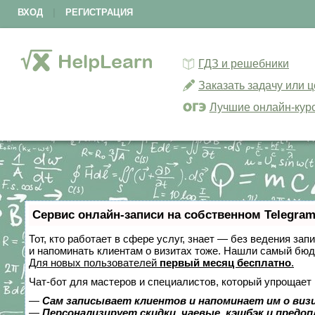
ВХОД
|
РЕГИСТРАЦИЯ
ГДЗ и решебники
Заказать задачу или 
Лучшие онлайн-кур
Сервис онлайн-записи на собственном Telegram
Тот, кто работает в сфере услуг, знает — без ведения зап
и напоминать клиентам о визитах тоже. Нашли самый бю
Для новых пользователей
первый месяц бесплатно
.
Чат-бот для мастеров и специалистов, который упрощает 
—
Сам записывает клиентов и напоминает им о виз
—
Персонализирует скидки, чаевые, кэшбэк и предо