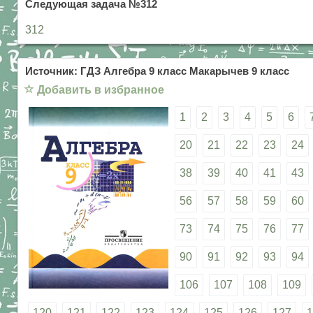
Следующая задача №312
312
Источник: ГДЗ Алгебра 9 класс Макарычев 9 класс
☆
Добавить в избранное
1
2
3
4
5
6
20
21
22
23
24
38
39
40
41
43
56
57
58
59
60
73
74
75
76
77
90
91
92
93
94
106
107
108
109
120
121
122
123
124
125
126
127
1