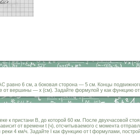
С равно 6 см, а боковая сторона — 5 см. Концы подвижного
ие от вершины — х (см). Задайте формулой у как функцию от
реке к пристани В, до которой 60 км. После двухчасовой сто
 зависит от времени t (ч), отсчитываемого с момента отпра
я реки 4 км/ч. Задайте I как функцию от t формулами, постр