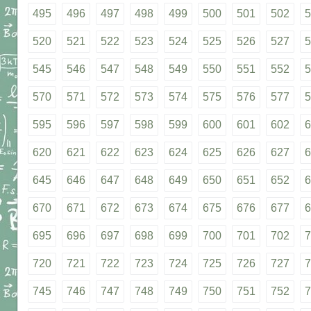
495
496
497
498
499
500
501
502
5
520
521
522
523
524
525
526
527
5
545
546
547
548
549
550
551
552
5
570
571
572
573
574
575
576
577
5
595
596
597
598
599
600
601
602
6
620
621
622
623
624
625
626
627
6
645
646
647
648
649
650
651
652
6
670
671
672
673
674
675
676
677
6
695
696
697
698
699
700
701
702
7
720
721
722
723
724
725
726
727
7
745
746
747
748
749
750
751
752
7