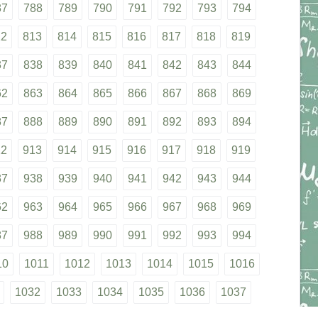
87
788
789
790
791
792
793
794
12
813
814
815
816
817
818
819
37
838
839
840
841
842
843
844
62
863
864
865
866
867
868
869
87
888
889
890
891
892
893
894
12
913
914
915
916
917
918
919
37
938
939
940
941
942
943
944
62
963
964
965
966
967
968
969
87
988
989
990
991
992
993
994
10
1011
1012
1013
1014
1015
1016
1032
1033
1034
1035
1036
1037