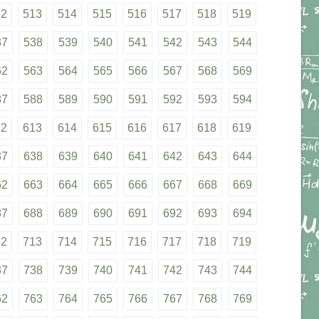
12
513
514
515
516
517
518
519
37
538
539
540
541
542
543
544
62
563
564
565
566
567
568
569
87
588
589
590
591
592
593
594
12
613
614
615
616
617
618
619
37
638
639
640
641
642
643
644
62
663
664
665
666
667
668
669
87
688
689
690
691
692
693
694
12
713
714
715
716
717
718
719
37
738
739
740
741
742
743
744
62
763
764
765
766
767
768
769