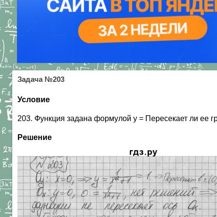
Задача №203
Условие
203. Функция задана формулой у = Пересекает ли ее г
Решение