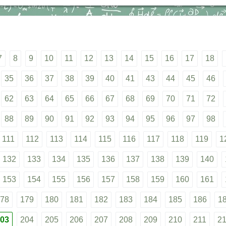
7
8
9
10
11
12
13
14
15
16
17
18
35
36
37
38
39
40
41
43
44
45
46
62
63
64
65
66
67
68
69
70
71
72
88
89
90
91
92
93
94
95
96
97
98
111
112
113
114
115
116
117
118
119
1
132
133
134
135
136
137
138
139
140
153
154
155
156
157
158
159
160
161
78
179
180
181
182
183
184
185
186
1
03
204
205
206
207
208
209
210
211
2