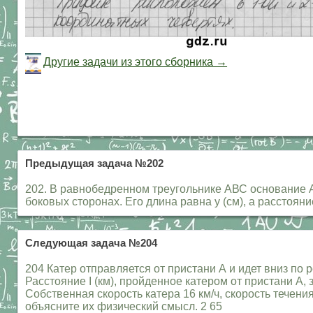
Другие задачи из этого сборника →
Предыдущая задача №202
202. В равнобедренном треугольнике АВС основание А
боковых сторонах. Его длина равна у (см), а расстоян
Следующая задача №204
204 Катер отправляется от пристани А и идет вниз по 
Расстояние I (км), пройденное катером от пристани А,
Собственная скорость катера 16 км/ч, скорость течени
объясните их физический смысл. 2 65