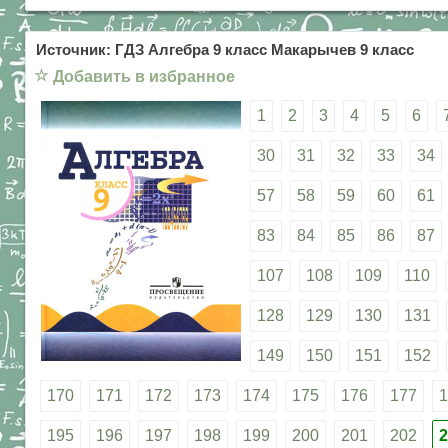
Источник: ГДЗ Алгебра 9 класс Макарычев 9 класс
☆
Добавить в избранное
1
2
3
4
5
6
30
31
32
33
34
57
58
59
60
61
83
84
85
86
87
107
108
109
110
128
129
130
131
149
150
151
152
170
171
172
173
174
175
176
177
1
195
196
197
198
199
200
201
202
2