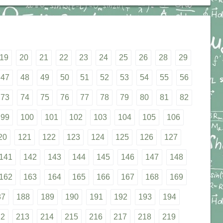
19
20
21
22
23
24
25
26
28
29
47
48
49
50
51
52
53
54
55
56
73
74
75
76
77
78
79
80
81
82
99
100
101
102
103
104
105
106
20
121
122
123
124
125
126
127
141
142
143
144
145
146
147
148
162
163
164
165
166
167
168
169
87
188
189
190
191
192
193
194
12
213
214
215
216
217
218
219