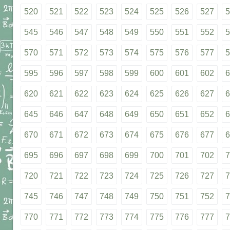
520
521
522
523
524
525
526
527
5
545
546
547
548
549
550
551
552
5
570
571
572
573
574
575
576
577
5
595
596
597
598
599
600
601
602
6
620
621
622
623
624
625
626
627
6
645
646
647
648
649
650
651
652
6
670
671
672
673
674
675
676
677
6
695
696
697
698
699
700
701
702
7
720
721
722
723
724
725
726
727
7
745
746
747
748
749
750
751
752
7
770
771
772
773
774
775
776
777
7