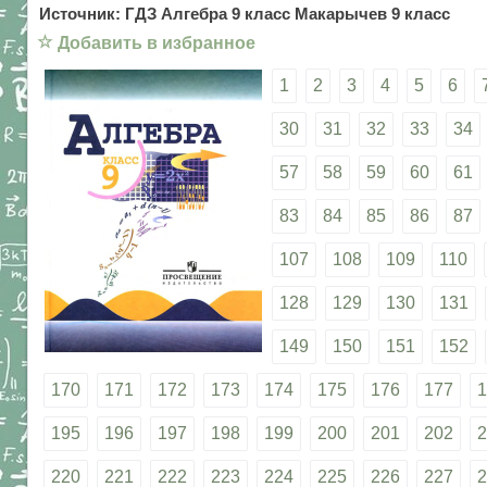
Источник: ГДЗ Алгебра 9 класс Макарычев 9 класс
☆
Добавить в избранное
1
2
3
4
5
6
30
31
32
33
34
57
58
59
60
61
83
84
85
86
87
107
108
109
110
128
129
130
131
149
150
151
152
170
171
172
173
174
175
176
177
1
195
196
197
198
199
200
201
202
2
220
221
222
223
224
225
226
227
2