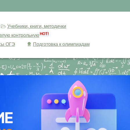
Учебники, книги, методички
HOT!
целую контрольную
сы ОГЭ
Подготовка к олимпиадам