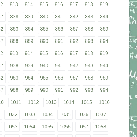
12
813
814
815
816
817
818
819
37
838
839
840
841
842
843
844
62
863
864
865
866
867
868
869
87
888
889
890
891
892
893
894
12
913
914
915
916
917
918
919
37
938
939
940
941
942
943
944
62
963
964
965
966
967
968
969
87
988
989
990
991
992
993
994
10
1011
1012
1013
1014
1015
1016
1032
1033
1034
1035
1036
1037
1053
1054
1055
1056
1057
1058