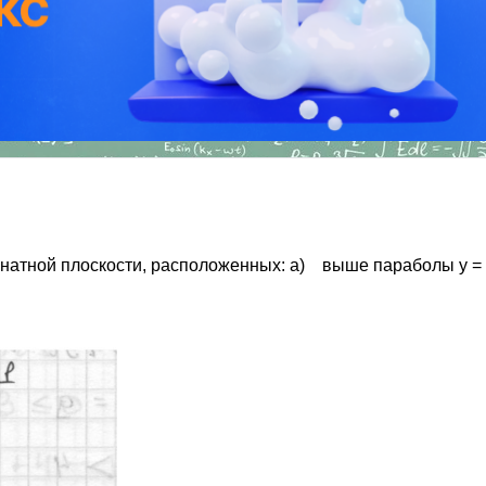
тной плоскости, расположенных: а) выше параболы у = х2 