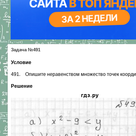
Задача №491
Условие
491. Опишите неравенством множество точек координа
Решение