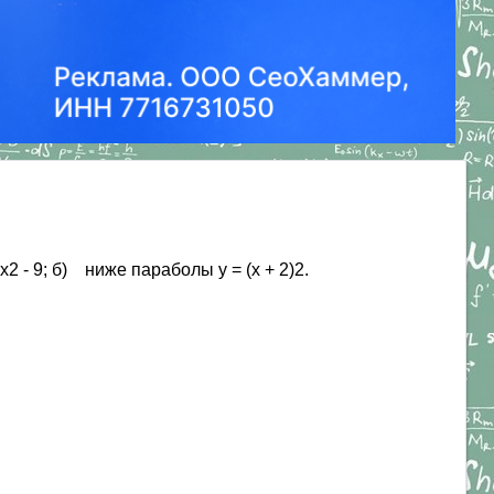
- 9; б) ниже параболы у = (х + 2)2.