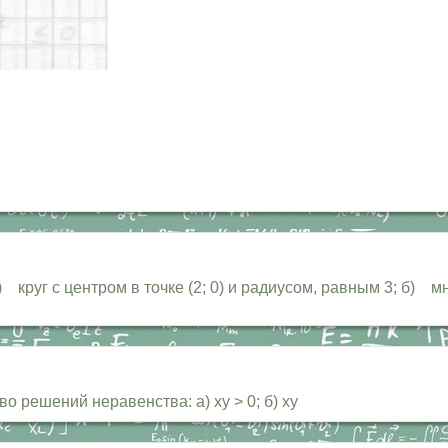
руг с центром в точке (2; 0) и радиусом, равным 3; б) м
 решений неравенства: а) ху > 0; б) ху