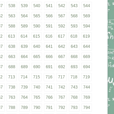
37
538
539
540
541
542
543
544
62
563
564
565
566
567
568
569
87
588
589
590
591
592
593
594
12
613
614
615
616
617
618
619
37
638
639
640
641
642
643
644
62
663
664
665
666
667
668
669
87
688
689
690
691
692
693
694
12
713
714
715
716
717
718
719
37
738
739
740
741
742
743
744
62
763
764
765
766
767
768
769
87
788
789
790
791
792
793
794