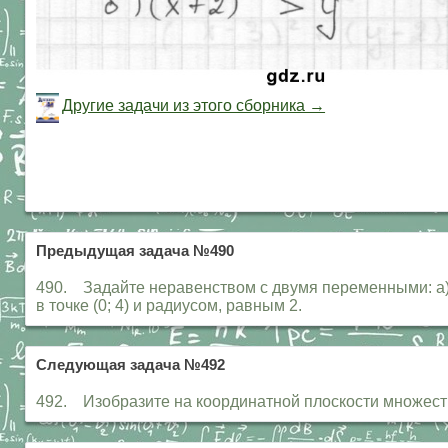
Другие задачи из этого сборника →
Предыдущая задача №490
490. Задайте неравенством с двумя переменными: а) к
в точке (0; 4) и радиусом, равным 2.
Следующая задача №492
492. Изобразите на координатной плоскости множество