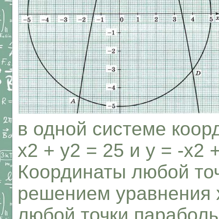
в одной системе коор
х2 + у2 = 25 и у = -х2 +
Координаты любой точ
решением уравнения х
любой точки парабол