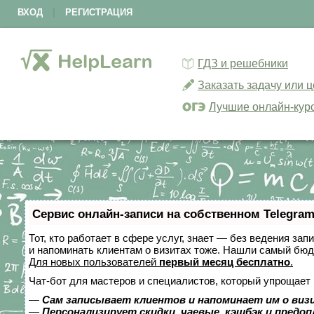
ВХОД
|
РЕГИСТРАЦИЯ
ГДЗ и решебники
Заказать задачу или 
Лучшие онлайн-кур
Сервис онлайн-записи на собственном Telegram
Тот, кто работает в сфере услуг, знает — без ведения зап
и напоминать клиентам о визитах тоже. Нашли самый бю
Для новых пользователей
первый месяц бесплатно
.
Чат-бот для мастеров и специалистов, который упрощает 
—
Сам записывает клиентов и напоминает им о виз
—
Персонализирует скидки, чаевые, кэшбэк и предо