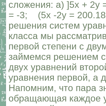
сложения: а) ]5х + 2у = 
= -3; (5х -2у = 200.1
решения систем уравн
класса мы рассматри
первой степени с дву
займемся решением с
двух уравнений второ
уравнения первой, а д
Напомним, что пара з
обращающая каждое 