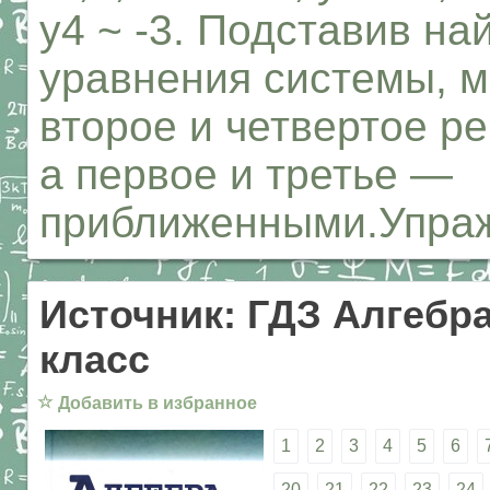
у4 ~ -3. Подставив на
уравнения системы, м
второе и четвертое р
а первое и третье —
приближенными.Упра
Источник: ГДЗ Алгебра
класс
☆
Добавить в избранное
1
2
3
4
5
6
20
21
22
23
24