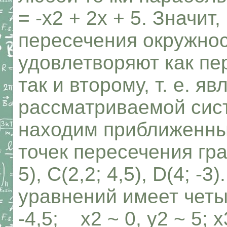
= -х2 + 2х + 5. Значи
пересечения окружно
удовлетворяют как пе
так и второму, т. е. 
рассматриваемой сист
находим приближенны
точек пересечения граф
5), С(2,2; 4,5), D(4; 
уравнений имеет четыр
-4,5; х2 ~ 0, у2 ~ 5; х