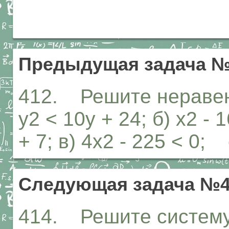
Предыдущая задача №
412. Решите неравенс
у2 < 10у + 24; б) х2 -
+ 7; в) 4х2 - 225 < 0; 
Следующая задача №4
414. Решите систему