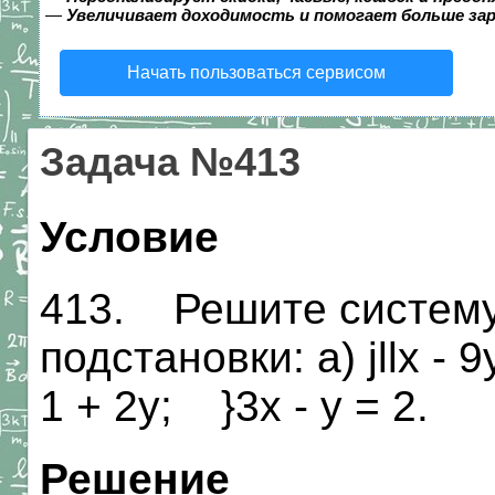
—
Увеличивает доходимость и помогает больше за
Начать пользоваться сервисом
Задача №413
Условие
413. Решите систему
подстановки: a) jllx - 9у
1 + 2у; }3х - у = 2.
Решение