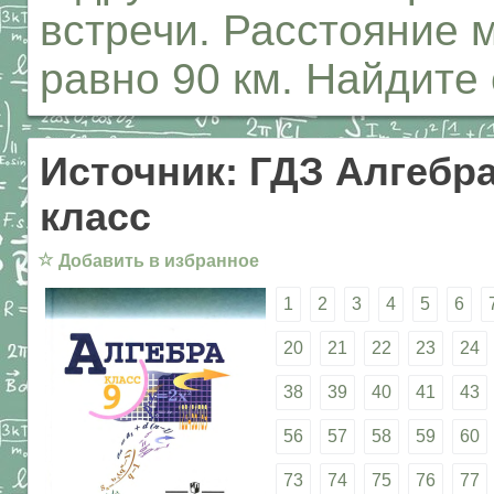
встречи. Расстояние 
равно 90 км. Найдите
Источник: ГДЗ Алгебра
класс
☆
Добавить в избранное
1
2
3
4
5
6
20
21
22
23
24
38
39
40
41
43
56
57
58
59
60
73
74
75
76
77