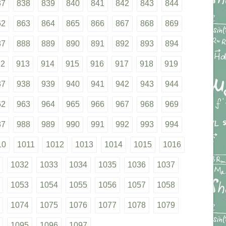
37
838
839
840
841
842
843
844
62
863
864
865
866
867
868
869
87
888
889
890
891
892
893
894
12
913
914
915
916
917
918
919
37
938
939
940
941
942
943
944
62
963
964
965
966
967
968
969
87
988
989
990
991
992
993
994
10
1011
1012
1013
1014
1015
1016
1032
1033
1034
1035
1036
1037
1053
1054
1055
1056
1057
1058
1074
1075
1076
1077
1078
1079
1095
1096
1097