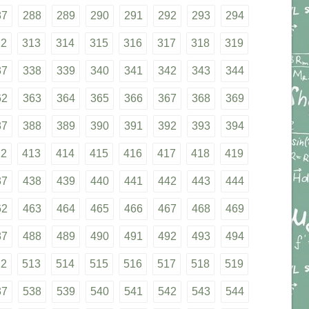
87
288
289
290
291
292
293
294
12
313
314
315
316
317
318
319
37
338
339
340
341
342
343
344
62
363
364
365
366
367
368
369
87
388
389
390
391
392
393
394
12
413
414
415
416
417
418
419
37
438
439
440
441
442
443
444
62
463
464
465
466
467
468
469
87
488
489
490
491
492
493
494
12
513
514
515
516
517
518
519
37
538
539
540
541
542
543
544