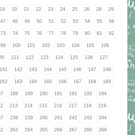
19
20
21
22
23
24
25
26
28
29
47
48
49
50
51
52
53
54
55
56
73
74
75
76
77
78
79
80
81
82
99
100
101
102
103
104
105
106
20
121
122
123
124
125
126
127
141
142
143
144
145
146
147
148
162
163
164
165
166
167
168
169
87
188
189
190
191
192
193
194
12
213
214
215
216
217
218
219
37
238
239
240
241
242
243
244
62
263
264
265
266
267
268
269