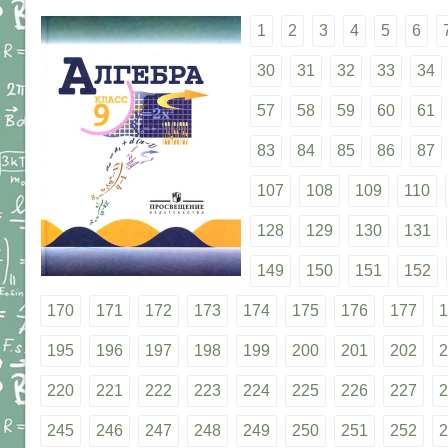
1
2
3
4
5
6
30
31
32
33
34
57
58
59
60
61
83
84
85
86
87
107
108
109
110
128
129
130
131
149
150
151
152
170
171
172
173
174
175
176
177
1
195
196
197
198
199
200
201
202
2
220
221
222
223
224
225
226
227
2
245
246
247
248
249
250
251
252
2