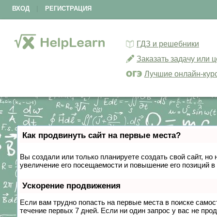
ВХОД
|
РЕГИСТРАЦИЯ
ГДЗ и решебники
Заказать задачу или 
Лучшие онлайн-кур
Как продвинуть сайт на первые места?
Вы создали или только планируете создать свой сайт, но 
увеличение его посещаемости и повышение его позиций в
Ускорение продвижения
Если вам трудно попасть на первые места в поиске само
течение первых 7 дней. Если ни один запрос у вас не прод