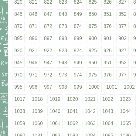
820
821
822
823
824
825
826
827
8
845
846
847
848
849
850
851
852
8
870
871
872
873
874
875
876
877
8
895
896
897
898
899
900
901
902
9
920
921
922
923
924
925
926
927
9
945
946
947
948
949
950
951
952
9
970
971
972
973
974
975
976
977
9
995
996
997
998
999
1000
1001
1002
1017
1018
1019
1020
1021
1022
1023
1038
1039
1040
1041
1042
1043
1044
1059
1060
1061
1062
1063
1064
1065
1080
1081
1082
1083
1084
1085
1086