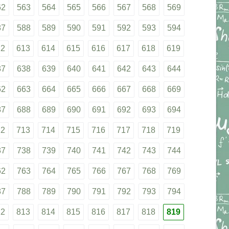
62
563
564
565
566
567
568
569
87
588
589
590
591
592
593
594
12
613
614
615
616
617
618
619
37
638
639
640
641
642
643
644
62
663
664
665
666
667
668
669
87
688
689
690
691
692
693
694
12
713
714
715
716
717
718
719
37
738
739
740
741
742
743
744
62
763
764
765
766
767
768
769
87
788
789
790
791
792
793
794
12
813
814
815
816
817
818
819