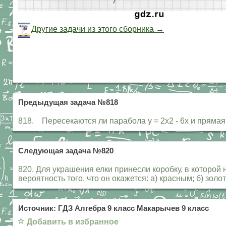
Другие задачи из этого сборника →
Предыдущая задача №818
818. Пересекаются ли парабола у = 2х2 - 6х и прямая 
Следующая задача №820
820. Для украшения елки принесли коробку, в которой 
вероятность того, что он окажется: а) красным; б) зол
Источник: ГДЗ Алгебра 9 класс Макарычев 9 класс
☆
Добавить в избранное