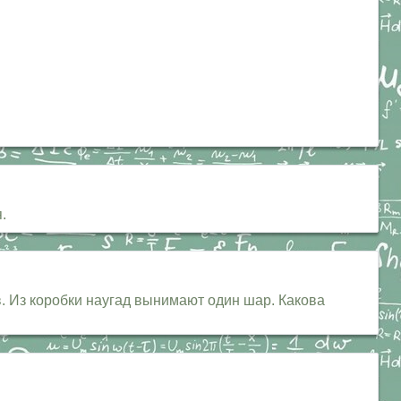
.
ов. Из коробки наугад вынимают один шар. Какова