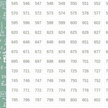
545
546
547
548
549
550
551
552
5
570
571
572
573
574
575
576
577
5
595
596
597
598
599
600
601
602
6
620
621
622
623
624
625
626
627
6
645
646
647
648
649
650
651
652
6
670
671
672
673
674
675
676
677
6
695
696
697
698
699
700
701
702
7
720
721
722
723
724
725
726
727
7
745
746
747
748
749
750
751
752
7
770
771
772
773
774
775
776
777
7
795
796
797
798
799
800
801
802
8