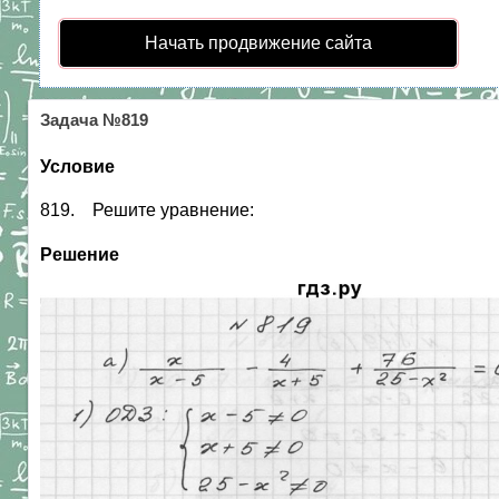
Начать продвижение сайта
Задача №819
Условие
819. Решите уравнение:
Решение