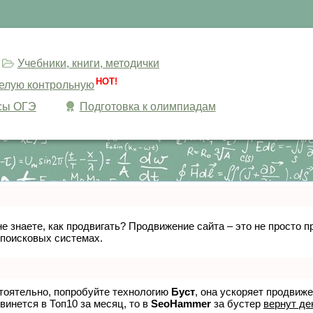
Учебники, книги, методички
HOT!
целую контрольную
сы ОГЭ
Подготовка к олимпиадам
не знаете, как продвигать? Продвижение сайта – это не просто
 поисковых системах.
стоятельно, попробуйте технологию
Буст
, она ускоряет продвиж
винется в Топ10 за месяц, то в
SeoHammer
за бустер
вернут де