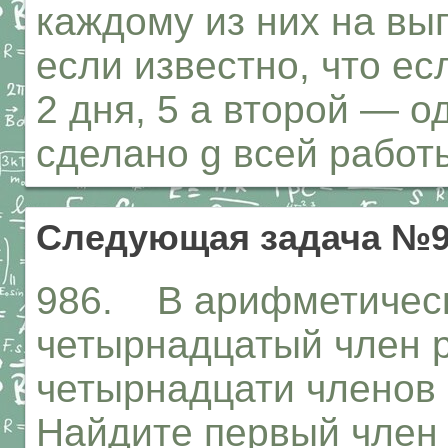
каждому из них на вы
если известно, что е
2 дня, 5 а второй — о
сделано g всей работ
Следующая задача №9
986. В арифметическ
четырнадцатый член р
четырнадцати членов 
Найдите первый член 