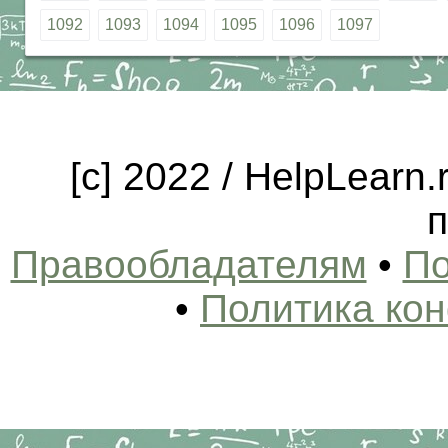
1092
1093
1094
1095
1096
1097
[c] 2022 / HelpLearn
п
Правообладателям
•
По
•
Политика ко