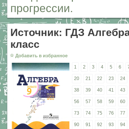
прогрессии.
Источник: ГДЗ Алгебра
класс
☆
Добавить в избранное
1
2
3
4
5
6
20
21
22
23
24
38
39
40
41
43
56
57
58
59
60
73
74
75
76
77
90
91
92
93
94