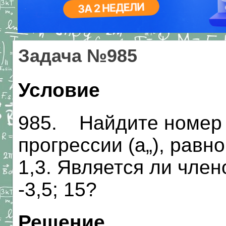
Задача №985
Условие
985. Найдите номер 
прогрессии (а„), равно
1,3. Является ли член
-3,5; 15?
Решение