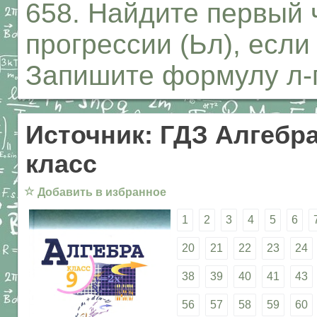
658. Найдите первый 
прогрессии (Ьл), если 
Запишите формулу л-г
Источник: ГДЗ Алгебра
класс
☆
Добавить в избранное
1
2
3
4
5
6
20
21
22
23
24
38
39
40
41
43
56
57
58
59
60