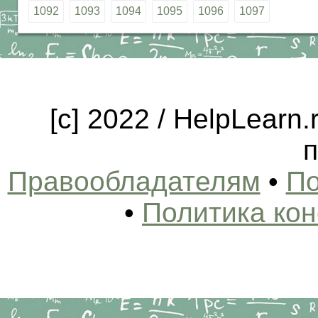
1092
1093
1094
1095
1096
1097
[c] 2022 / HelpLearn
п
Правообладателям
•
По
•
Политика ко