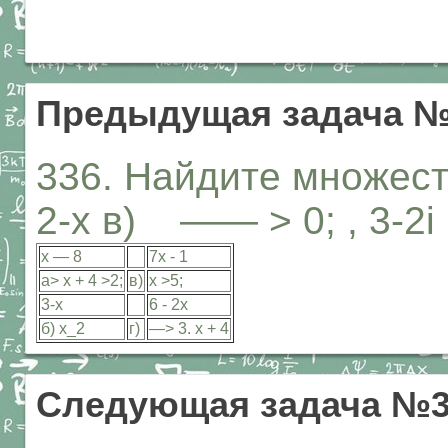
Предыдущая задача №
336. Найдите множес
2-х в) —— > 0; , 3-2
х — 8
7х - 1
а> х + 4 >2;
в)
х >5;
3-х
6 - 2х
б) х_2
г)
—> 3. х + 4
Следующая задача №3