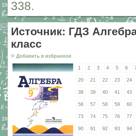
338.
Источник: ГДЗ Алгебра
класс
☆
Добавить в избранное
1
2
3
4
5
6
20
21
22
23
24
38
39
40
41
43
56
57
58
59
60
73
74
75
76
77
90
91
92
93
94