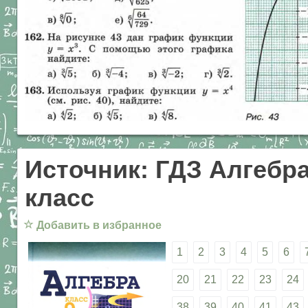
Источник: ГДЗ Алгебра
класс
☆
Добавить в избранное
1
2
3
4
5
6
20
21
22
23
24
38
39
40
41
43