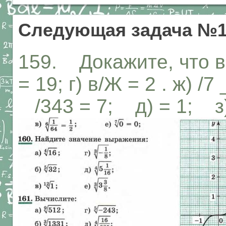
Следующая задача №1
159. Докажите, что в
= 19; г) в/Ж = 2 . ж) 
/343 = 7; д) = 1; з) ^