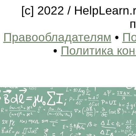
[c] 2022 / HelpLearn
п
Правообладателям
•
По
•
Политика ко