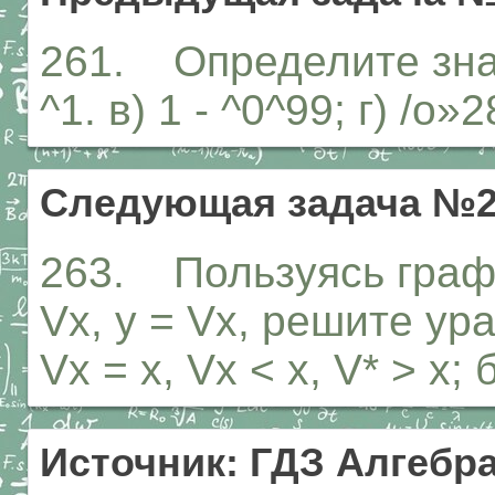
261. Определите знак р
^1. в) 1 - ^0^99; г) /о»
Следующая задача №2
263. Пользуясь графи
Vx, у = Vx, решите ур
Vx = х, Vx < х, V* > х; 
Источник: ГДЗ Алгебра