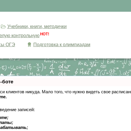
Учебники, книги, методички
HOT!
целую контрольную
сы ОГЭ
Подготовка к олимпиадам
-боте
писи клиентов никуда. Мало того, что нужно видеть свое расписа
ime.
ведение записей:
ите;
платы;
рабатывать;