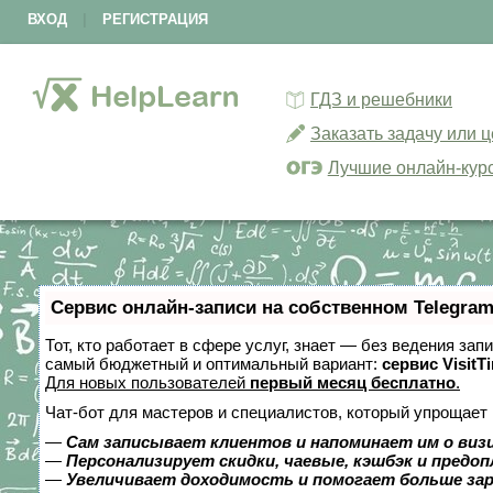
ВХОД
|
РЕГИСТРАЦИЯ
ГДЗ и решебники
Заказать задачу или 
Лучшие онлайн-кур
Сервис онлайн-записи на собственном Telegram
Тот, кто работает в сфере услуг, знает — без ведения за
самый бюджетный и оптимальный вариант:
сервис VisitT
Для новых пользователей
первый месяц бесплатно
.
Чат-бот для мастеров и специалистов, который упрощает 
—
Сам записывает клиентов и напоминает им о виз
—
Персонализирует скидки, чаевые, кэшбэк и предо
—
Увеличивает доходимость и помогает больше за