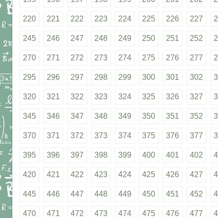
220
221
222
223
224
225
226
227
2
245
246
247
248
249
250
251
252
2
270
271
272
273
274
275
276
277
2
295
296
297
298
299
300
301
302
3
320
321
322
323
324
325
326
327
3
345
346
347
348
349
350
351
352
3
370
371
372
373
374
375
376
377
3
395
396
397
398
399
400
401
402
4
420
421
422
423
424
425
426
427
4
445
446
447
448
449
450
451
452
4
470
471
472
473
474
475
476
477
4