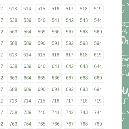
12
513
514
515
516
517
518
519
37
538
539
540
541
542
543
544
62
563
564
565
566
567
568
569
87
588
589
590
591
592
593
594
12
613
614
615
616
617
618
619
37
638
639
640
641
642
643
644
62
663
664
665
666
667
668
669
87
688
689
690
691
692
693
694
12
713
714
715
716
717
718
719
37
738
739
740
741
742
743
744
62
763
764
765
766
767
768
769