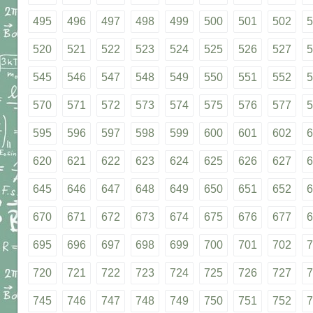
495
496
497
498
499
500
501
502
5
520
521
522
523
524
525
526
527
5
545
546
547
548
549
550
551
552
5
570
571
572
573
574
575
576
577
5
595
596
597
598
599
600
601
602
6
620
621
622
623
624
625
626
627
6
645
646
647
648
649
650
651
652
6
670
671
672
673
674
675
676
677
6
695
696
697
698
699
700
701
702
7
720
721
722
723
724
725
726
727
7
745
746
747
748
749
750
751
752
7