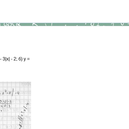
- 3|х| - 2; б) у =