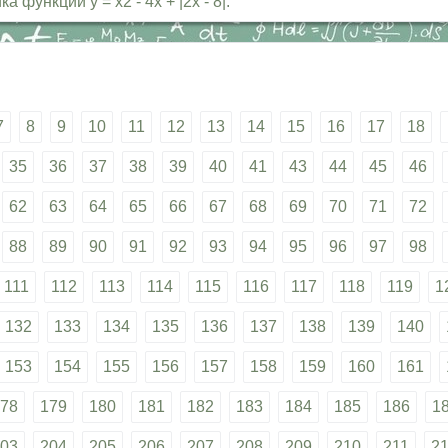
функции у = х2 - 4х + |2х - 8|.
7
8
9
10
11
12
13
14
15
16
17
18
35
36
37
38
39
40
41
43
44
45
46
62
63
64
65
66
67
68
69
70
71
72
88
89
90
91
92
93
94
95
96
97
98
111
112
113
114
115
116
117
118
119
1
132
133
134
135
136
137
138
139
140
153
154
155
156
157
158
159
160
161
78
179
180
181
182
183
184
185
186
1
03
204
205
206
207
208
209
210
211
2