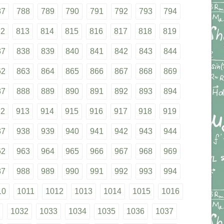
87
788
789
790
791
792
793
794
12
813
814
815
816
817
818
819
37
838
839
840
841
842
843
844
62
863
864
865
866
867
868
869
87
888
889
890
891
892
893
894
12
913
914
915
916
917
918
919
37
938
939
940
941
942
943
944
62
963
964
965
966
967
968
969
87
988
989
990
991
992
993
994
10
1011
1012
1013
1014
1015
1016
1032
1033
1034
1035
1036
1037