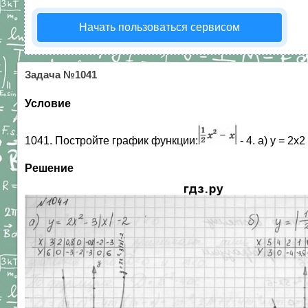
Начать пользоваться сервисом
Задача №1041
Условие
1041. Постройте график функции:
- 4. а) у = 2х2 
Решение