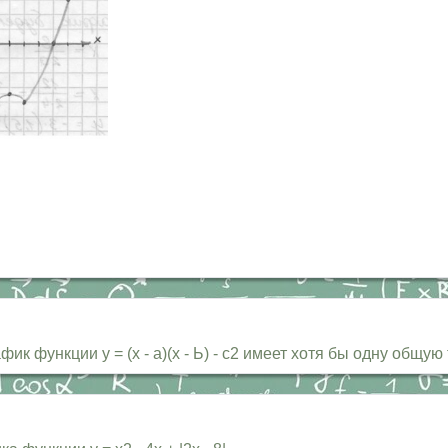
ик функции у = (х - а)(х - Ь) - с2 имеет хотя бы одну общую 