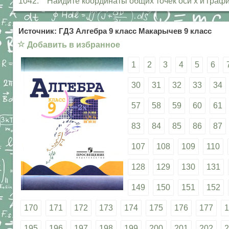
1042. Найдите координаты общих точек оси х и графика 
Источник: ГДЗ Алгебра 9 класс Макарычев 9 класс
☆
Добавить в избранное
1
2
3
4
5
6
30
31
32
33
34
57
58
59
60
61
83
84
85
86
87
107
108
109
110
128
129
130
131
149
150
151
152
170
171
172
173
174
175
176
177
1
195
196
197
198
199
200
201
202
2