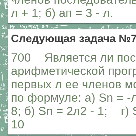
л + 1; б) ап = 3 - л.
Следующая задача №7
700 Является ли пос
арифметической прог
первых л ее членов м
по формуле: а) Sn = -
8; б) Sn = 2л2 - 1; г)
10