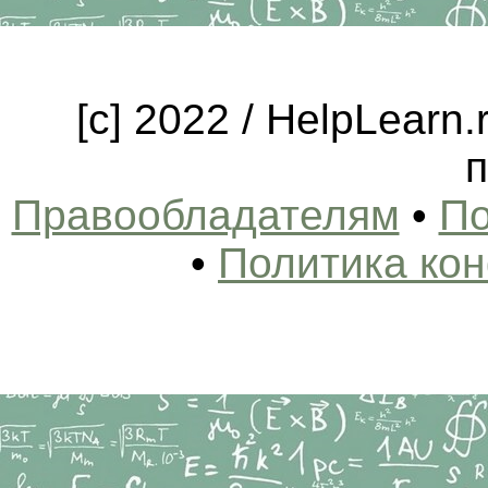
[c] 2022 / HelpLearn
п
Правообладателям
•
По
•
Политика ко