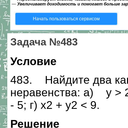
—
Увеличивает доходимость и помогает больше за
Начать пользоваться сервисом
Задача №483
Условие
483. Найдите два ка
неравенства: а) у > 2х
- 5; г) х2 + у2 < 9.
Решение