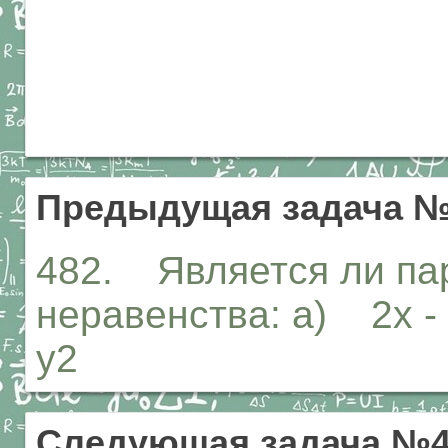
Предыдущая задача №
482. Является ли па
неравенства: а) 2х - 
у2
Следующая задача №4