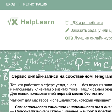
ВХОД
|
РЕГИСТРАЦИЯ
ГДЗ и решебники
Заказать задачу или 
Лучшие онлайн-кур
Сервис онлайн-записи на собственном Telegram
Тот, кто работает в сфере услуг, знает — без ведения зап
и напоминать клиентам о визитах тоже. Нашли самый бю
Для новых пользователей
первый месяц бесплатно
.
Чат-бот для мастеров и специалистов, который упрощает 
—
Сам записывает клиентов и напоминает им о виз
—
Персонализирует скидки, чаевые, кэшбэк и предо