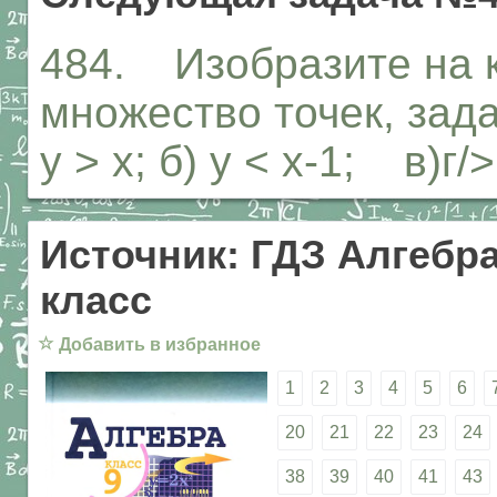
484. Изобразите на 
множество точек, зад
у > х; б) у < х-1; в)г/
Источник: ГДЗ Алгебра
класс
☆
Добавить в избранное
1
2
3
4
5
6
20
21
22
23
24
38
39
40
41
43