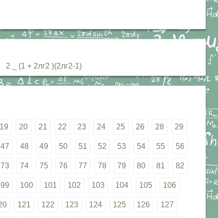
4 2 _ (1 + 2лг2 )(2лг2-1)
19
20
21
22
23
24
25
26
28
29
47
48
49
50
51
52
53
54
55
56
73
74
75
76
77
78
79
80
81
82
99
100
101
102
103
104
105
106
20
121
122
123
124
125
126
127