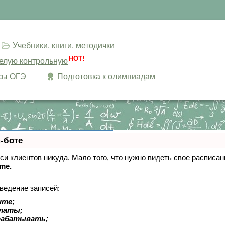
Учебники, книги, методички
HOT!
целую контрольную
сы ОГЭ
Подготовка к олимпиадам
-боте
писи клиентов никуда. Мало того, что нужно видеть свое расписа
ime.
ведение записей:
ите;
платы;
рабатывать;