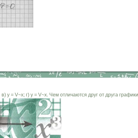
; в) у = V~x; г) у = V~x. Чем отличаются друг от друга график