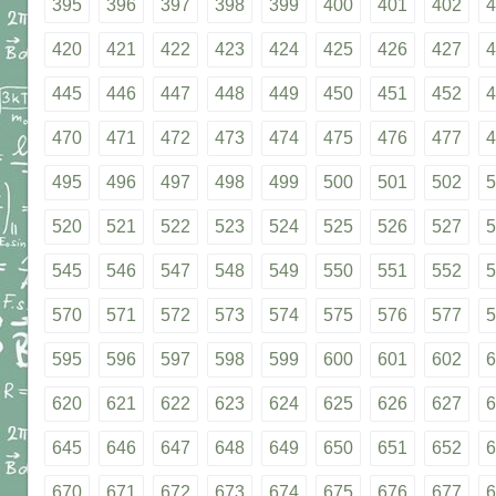
395
396
397
398
399
400
401
402
4
420
421
422
423
424
425
426
427
4
445
446
447
448
449
450
451
452
4
470
471
472
473
474
475
476
477
4
495
496
497
498
499
500
501
502
5
520
521
522
523
524
525
526
527
5
545
546
547
548
549
550
551
552
5
570
571
572
573
574
575
576
577
5
595
596
597
598
599
600
601
602
6
620
621
622
623
624
625
626
627
6
645
646
647
648
649
650
651
652
6
670
671
672
673
674
675
676
677
6