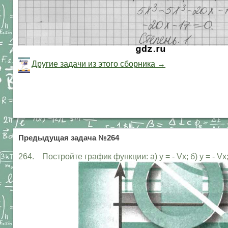
Другие задачи из этого сборника →
Предыдущая задача №264
264. Постройте график функции: а) у = - Vx; б) у = - Vx