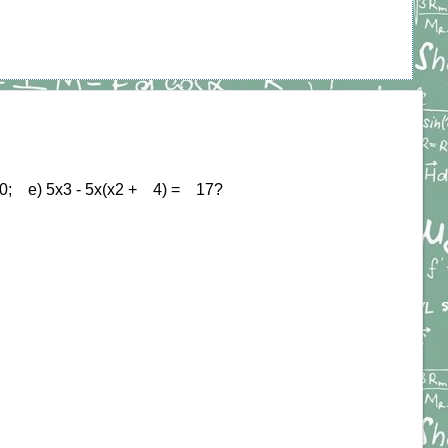
 = 0; е) 5х3 - 5х(х2 + 4) = 17?