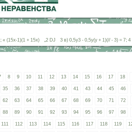
; « (15х-1)(1 + 15х) „2 DJ 3 в) 0,5у3 - 0,5у(у + 1)(// - 3) = 7; 
7
8
9
10
11
12
13
14
15
16
17
18
35
36
37
38
39
40
41
43
44
45
46
62
63
64
65
66
67
68
69
70
71
72
88
89
90
91
92
93
94
95
96
97
98
111
112
113
114
115
116
117
118
119
1