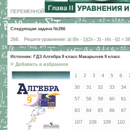
ПЕРЕМЕННОЙ
Следующая задача №266
266. Решите уравнение: а) (8х - 1)(2х - 3) - (4х - I)2 = 38
Источник: ГДЗ Алгебра 9 класс Макарычев 9 класс
☆
Добавить в избранное
1
2
3
4
5
6
30
31
32
33
34
57
58
59
60
61
83
84
85
86
87
107
108
109
110