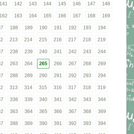
141
142
143
144
145
146
147
148
162
163
164
165
166
167
168
169
87
188
189
190
191
192
193
194
12
213
214
215
216
217
218
219
37
238
239
240
241
242
243
244
62
263
264
265
266
267
268
269
87
288
289
290
291
292
293
294
12
313
314
315
316
317
318
319
37
338
339
340
341
342
343
344
62
363
364
365
366
367
368
369
87
388
389
390
391
392
393
394