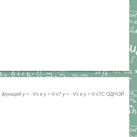
и функций у = - Vx и у = V-x? у = - Vx и у = V-x?С ОДНОЙ