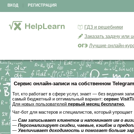
ВХОД
|
РЕГИСТРАЦИЯ
ГДЗ и решебники
Заказать задачу или 
Лучшие онлайн-кур
Сервис онлайн-записи на собственном Telegram
Тот, кто работает в сфере услуг, знает — без ведения за
самый бюджетный и оптимальный вариант:
сервис VisitT
Для новых пользователей
первый месяц бесплатно
.
Чат-бот для мастеров и специалистов, который упрощает 
—
Сам записывает клиентов и напоминает им о виз
—
Персонализирует скидки, чаевые, кэшбэк и предо
—
Увеличивает доходимость и помогает больше за