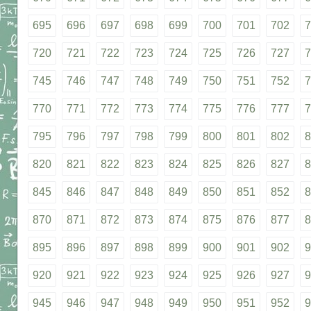
695
696
697
698
699
700
701
702
7
720
721
722
723
724
725
726
727
7
745
746
747
748
749
750
751
752
7
770
771
772
773
774
775
776
777
7
795
796
797
798
799
800
801
802
8
820
821
822
823
824
825
826
827
8
845
846
847
848
849
850
851
852
8
870
871
872
873
874
875
876
877
8
895
896
897
898
899
900
901
902
9
920
921
922
923
924
925
926
927
9
945
946
947
948
949
950
951
952
9