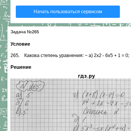
Начать пользоваться сервисом
Задача №265
Условие
265. Какова степень уравнения: ~ а) 2х2 - 6х5 + 1 = 0; г
Решение