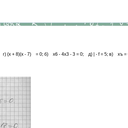
) (х + 8)(х - 7) = 0; б) х6 - 4х3 - 3 = 0; д) | - f = 5; в) хъ