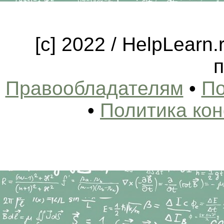
[c] 2022 / HelpLearn
п
Правообладателям
•
По
•
Политика ко