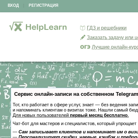
ВХОД
|
РЕГИСТРАЦИЯ
ГДЗ и решебники
Заказать задачу или 
Лучшие онлайн-кур
Сервис онлайн-записи на собственном Telegram
Тот, кто работает в сфере услуг, знает — без ведения зап
и напоминать клиентам о визитах тоже. Нашли самый бю
Для новых пользователей
первый месяц бесплатно
.
Чат-бот для мастеров и специалистов, который упрощает 
—
Сам записывает клиентов и напоминает им о виз
—
Персонализирует скидки, чаевые, кэшбэк и предо