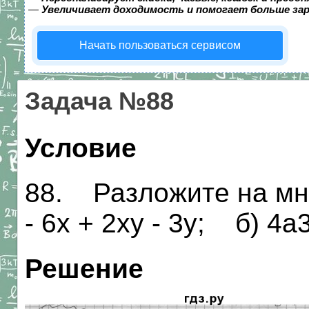
—
Увеличивает доходимость и помогает больше за
Начать пользоваться сервисом
Задача №88
Условие
88. Разложите на мно
- 6х + 2ху - 3у; б) 4а
Решение