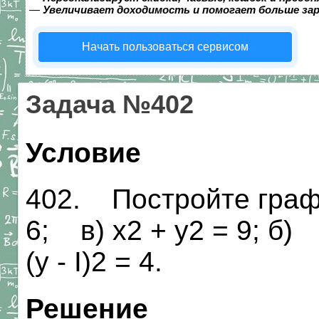
—
Увеличивает доходимость и помогает больше за
Начать пользоваться сервисом
Задача №402
Условие
402. Постройте граф
6; в) х2 + у2 = 9; б) у 
(у - I)2 = 4.
Решение