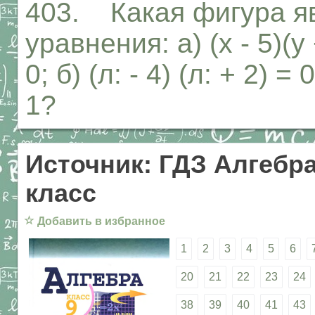
403. Какая фигура я
уравнения: а) (х - 5)(у 
0; б) (л: - 4) (л: + 2) =
1?
Источник: ГДЗ Алгебра
класс
☆
Добавить в избранное
1
2
3
4
5
6
20
21
22
23
24
38
39
40
41
43