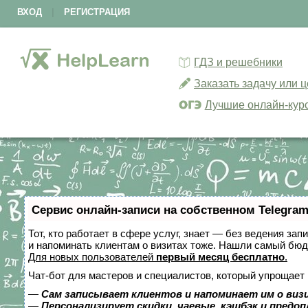
ВХОД
|
РЕГИСТРАЦИЯ
ГДЗ и решебники
Заказать задачу или 
Лучшие онлайн-кур
Сервис онлайн-записи на собственном Telegram
Тот, кто работает в сфере услуг, знает — без ведения зап
и напоминать клиентам о визитах тоже. Нашли самый бю
Для новых пользователей
первый месяц бесплатно
.
Чат-бот для мастеров и специалистов, который упрощает 
—
Сам записывает клиентов и напоминает им о виз
—
Персонализирует скидки, чаевые, кэшбэк и предо