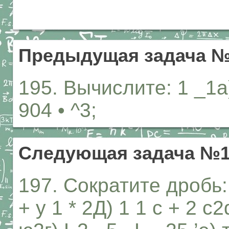
Предыдущая задача №
195. Вычислите: 1 _1a)
904 • ^3;
Следующая задача №1
197. Сократите дробь: 1
+ у 1 * 2Д) 1 1 с + 2 c2