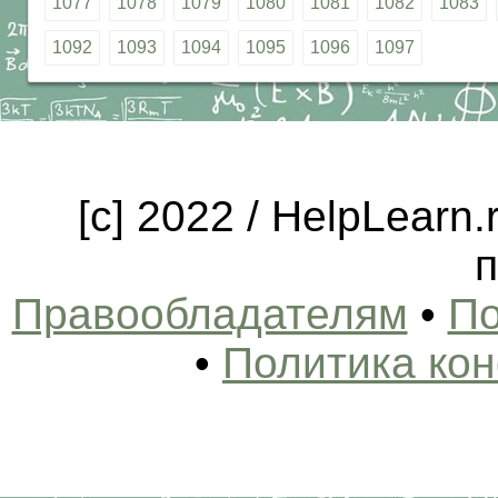
1077
1078
1079
1080
1081
1082
1083
1092
1093
1094
1095
1096
1097
[c] 2022 / HelpLearn
п
Правообладателям
•
По
•
Политика ко