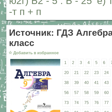
ю2г) Ь2 - 5 . Ь - 25 ’
-т п + п
Источник: ГДЗ Алгебра
класс
☆
Добавить в избранное
1
2
3
4
5
6
20
21
22
23
24
38
39
40
41
43
56
57
58
59
60
73
74
75
76
77