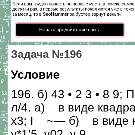
Если вам трудно попасть на первые места в поиске само
десятки раз, а первые результаты появляются уже в течен
за месяц, то в
SeoHammer
за бустер
вернут деньги.
Начать продвижение сайта
Задача №196
Условие
196. б) 43 • 2 3 • 8 9; 
л/4. а) в виде квадрата
х3; I ~— б) в виде куб
у*1’5, у02, у 9.