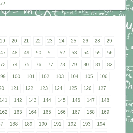
ка?
19
20
21
22
23
24
25
26
28
29
47
48
49
50
51
52
53
54
55
56
73
74
75
76
77
78
79
80
81
82
99
100
101
102
103
104
105
106
20
121
122
123
124
125
126
127
141
142
143
144
145
146
147
148
162
163
164
165
166
167
168
169
87
188
189
190
191
192
193
194