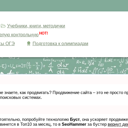
Учебники, книги, методички
HOT!
целую контрольную
сы ОГЭ
Подготовка к олимпиадам
не знаете, как продвигать? Продвижение сайта – это не просто
 поисковых системах.
стоятельно, попробуйте технологию
Буст
, она ускоряет продвиж
винется в Топ10 за месяц, то в
SeoHammer
за бустер
вернут де