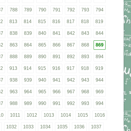
87
788
789
790
791
792
793
794
12
813
814
815
816
817
818
819
37
838
839
840
841
842
843
844
62
863
864
865
866
867
868
869
87
888
889
890
891
892
893
894
12
913
914
915
916
917
918
919
37
938
939
940
941
942
943
944
62
963
964
965
966
967
968
969
87
988
989
990
991
992
993
994
10
1011
1012
1013
1014
1015
1016
1032
1033
1034
1035
1036
1037