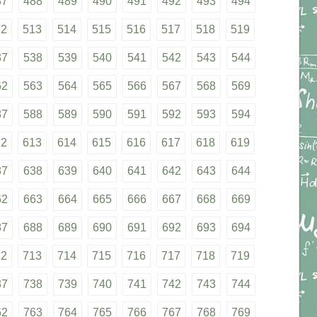
87
488
489
490
491
492
493
494
12
513
514
515
516
517
518
519
37
538
539
540
541
542
543
544
62
563
564
565
566
567
568
569
87
588
589
590
591
592
593
594
12
613
614
615
616
617
618
619
37
638
639
640
641
642
643
644
62
663
664
665
666
667
668
669
87
688
689
690
691
692
693
694
12
713
714
715
716
717
718
719
37
738
739
740
741
742
743
744
62
763
764
765
766
767
768
769