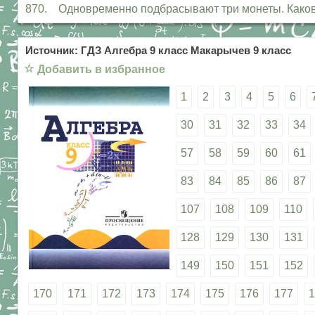
870. Одновременно подбрасывают три монеты. Какова 
Источник: ГДЗ Алгебра 9 класс Макарычев 9 класс
☆
Добавить в избранное
1
2
3
4
5
6
30
31
32
33
34
57
58
59
60
61
83
84
85
86
87
107
108
109
110
128
129
130
131
149
150
151
152
170
171
172
173
174
175
176
177
1