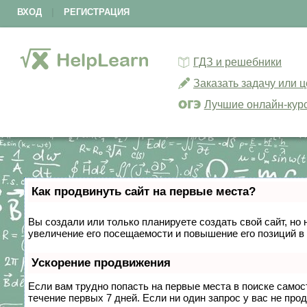
ВХОД
|
РЕГИСТРАЦИЯ
ГДЗ и решебники
Заказать задачу или 
Лучшие онлайн-кур
Как продвинуть сайт на первые места?
Вы создали или только планируете создать свой сайт, но 
увеличение его посещаемости и повышение его позиций в
Ускорение продвижения
Если вам трудно попасть на первые места в поиске само
течение первых 7 дней. Если ни один запрос у вас не прод