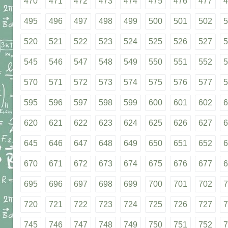
470
471
472
473
474
475
476
477
4
495
496
497
498
499
500
501
502
5
520
521
522
523
524
525
526
527
5
545
546
547
548
549
550
551
552
5
570
571
572
573
574
575
576
577
5
595
596
597
598
599
600
601
602
6
620
621
622
623
624
625
626
627
6
645
646
647
648
649
650
651
652
6
670
671
672
673
674
675
676
677
6
695
696
697
698
699
700
701
702
7
720
721
722
723
724
725
726
727
7
745
746
747
748
749
750
751
752
7